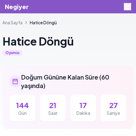
Negiyer
Ana Sayfa
Hatice
Döngü
Hatice
Döngü
Oyuncu
Doğum Gününe Kalan Süre
(
60
yaşında
)
144
21
17
26
Gün
Saat
Dakika
Saniye