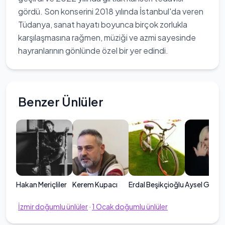
gördü. Son konserini 2018 yılında İstanbul'da veren
Tüdanya, sanat hayatı boyunca birçok zorlukla
karşılaşmasına rağmen, müziği ve azmi sayesinde
hayranlarının gönlünde özel bir yer edindi.
Benzer Ünlüler
Hakan Meriçliler
Kerem Kupacı
Erdal Beşikçioğlu
Aysel Gürsa
İzmir
doğumlu ünlüler
·
1
Ocak
doğumlu ünlüler