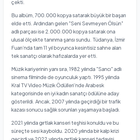
çekti.
Bu albüm, 700.000 kopya satarak büyük bir başarı
elde etti. Ardından gelen "Seni Sevmeyen Ölsün"
adlı parçası ise 2.000.000 kopya satarak ona
ulusal ölçekte tanınma şansı sundu. Tüdanya, İzmir
Fuarı’nda tam 11 yıl boyunca kesintisiz sahne alan
tek sanatçı olarak hafızalarda yer etti.
Müzik kariyerinin yanı sıra, 1982 yılında "Sancı" adlı
sinema filminde de oyunculuk yaptı. 1995 yılında
Kral TV Video Müzik Ödülleri’nde Arabesk
kategorisinde en iyi kadın sanatçı ödülüne aday
gösterildi. Ancak, 2007 yılında geçirdiği bir trafik
kazası sonucu sağlık sorunları yaşamaya başladı.
2021 yılında gırtlak kanseri teşhisi konuldu ve bu
süreçte sesi kayboldu. 2020 yılında bir kalp krizi
geçirdi ve 2022 yılında gırtlak kanseri tedavisi