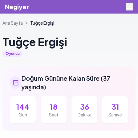
Negiyer
Ana Sayfa
Tuğçe
Ergişi
Tuğçe
Ergişi
Oyuncu
Doğum Gününe Kalan Süre
(
37
yaşında
)
144
18
36
31
Gün
Saat
Dakika
Saniye