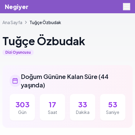
Negiyer
Ana Sayfa
Tuğçe
Özbudak
Tuğçe
Özbudak
Dizi Oyuncusu
Doğum Gününe Kalan Süre
(
44
yaşında
)
303
17
33
53
Gün
Saat
Dakika
Saniye