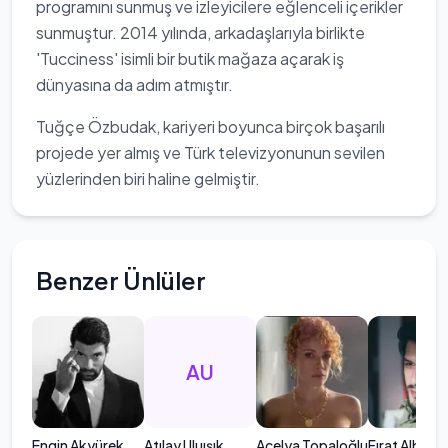
programını sunmuş ve izleyicilere eğlenceli içerikler
sunmuştur. 2014 yılında, arkadaşlarıyla birlikte
'Tucciness' isimli bir butik mağaza açarak iş
dünyasına da adım atmıştır.
Tuğçe Özbudak, kariyeri boyunca birçok başarılı
projede yer almış ve Türk televizyonunun sevilen
yüzlerinden biri haline gelmiştir.
Benzer Ünlüler
AU
Engin Akyürek
Atılay Uluışık
Açelya Topaloğlu
Fırat Albay