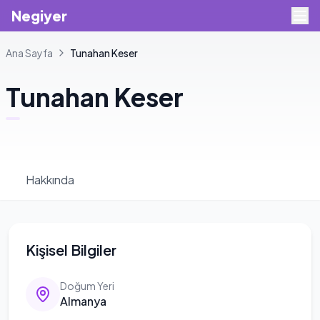
Negiyer
Ana Sayfa
Tunahan
Keser
Tunahan
Keser
Hakkında
Kişisel Bilgiler
Doğum Yeri
Almanya