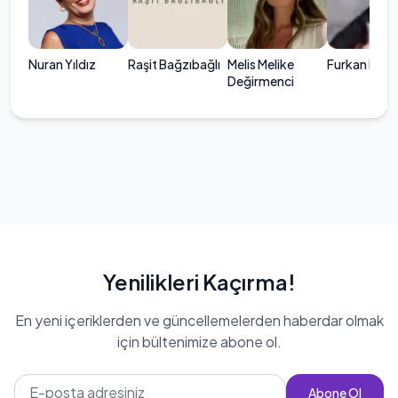
Nuran Yıldız
Raşit Bağzıbağlı
Melis Melike
Furkan Mam
Değirmenci
Yenilikleri Kaçırma!
En yeni içeriklerden ve güncellemelerden haberdar olmak
için bültenimize abone ol.
Abone Ol