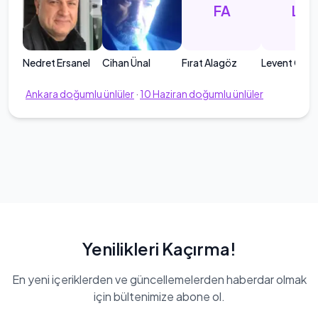
FA
LÖ
Nedret Ersanel
Cihan Ünal
Fırat Alagöz
Levent Özçe
Ankara
doğumlu ünlüler
·
10
Haziran
doğumlu ünlüler
Yenilikleri Kaçırma!
En yeni içeriklerden ve güncellemelerden haberdar olmak
için bültenimize abone ol.