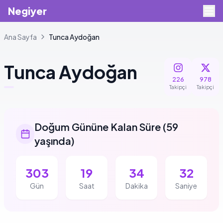
Negiyer
Ana Sayfa
Tunca
Aydoğan
Tunca
Aydoğan
226
978
Takipçi
Takipçi
Doğum Gününe Kalan Süre
(
59
yaşında
)
303
19
34
31
Gün
Saat
Dakika
Saniye