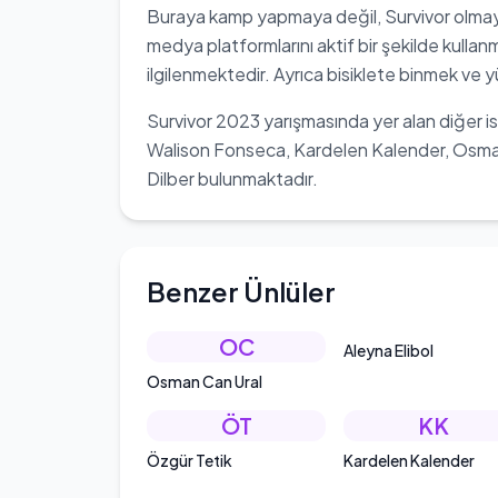
Buraya kamp yapmaya değil, Survivor olmaya 
medya platformlarını aktif bir şekilde kullan
ilgilenmektedir. Ayrıca bisiklete binmek ve 
Survivor 2023 yarışmasında yer alan diğer i
Walison Fonseca, Kardelen Kalender, Osman 
Dilber bulunmaktadır.
Benzer Ünlüler
OC
Aleyna Elibol
Osman Can Ural
ÖT
KK
Özgür Tetik
Kardelen Kalender