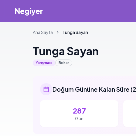
Negiyer
Ana Sayfa
Tunga
Sayan
Tunga
Sayan
Yarışmacı
Bekar
Doğum Gününe Kalan Süre
(
2
287
Gün