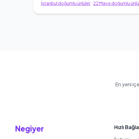
İstanbul
doğumlu ünlüler
·
22
Mayıs
doğumlu ünlü
En yeni iç
Negiyer
Hızlı Bağla