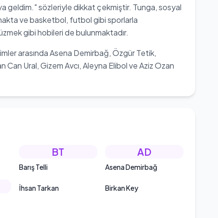
geldim." sözleriyle dikkat çekmiştir. Tunga, sosyal
makta ve basketbol, futbol gibi sporlarla
yüzmek gibi hobileri de bulunmaktadır.
simler arasında Asena Demirbağ, Özgür Tetik,
Can Ural, Gizem Avcı, Aleyna Elibol ve Aziz Ozan
BT
AD
Barış Telli
Asena Demirbağ
İhsan Tarkan
Birkan Key