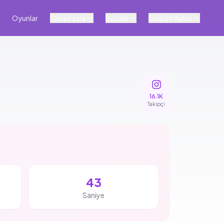
Oyunlar
Daha Fazla
Burçlar
Doğum Ayları
16.1K
Takipçi
42
Saniye