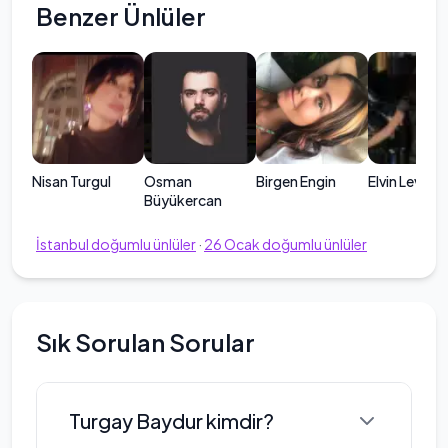
Benzer Ünlüler
Nisan Turgul
Osman
Birgen Engin
Elvin Levinler
Büyükercan
İstanbul
doğumlu ünlüler
·
26
Ocak
doğumlu ünlüler
Sık Sorulan Sorular
Turgay Baydur kimdir?