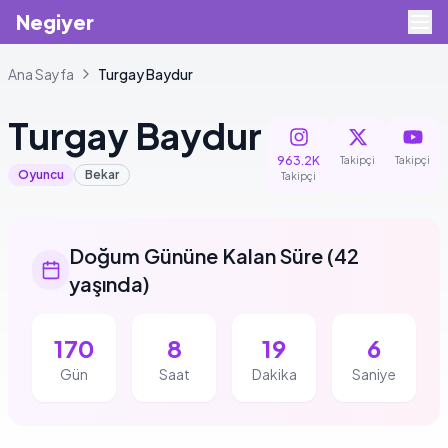
Negiyer
Ana Sayfa
Turgay
Baydur
Turgay
Baydur
963.2K
Takipçi
Takipçi
Oyuncu
Bekar
Takipçi
Doğum Gününe Kalan Süre
(
42
yaşında
)
170
8
19
5
Gün
Saat
Dakika
Saniye