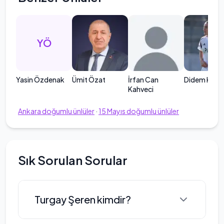
YÖ
Yasin Özdenak
Ümit Özat
İrfan Can
Didem Kara
Kahveci
Ankara
doğumlu ünlüler
·
15
Mayıs
doğumlu ünlüler
Sık Sorulan Sorular
Turgay Şeren kimdir?