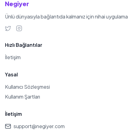
1970 tarihinde bir kızı olmuştur.
Negiyer
Üçüncü evliliğini Fatma Füsun Şeren
Ünlü dünyasıyla bağlantıda kalmanız için nihai uygulama
ile gerçekleştirmiş ve bu evlilikten iki
oğlu olmuştur. Turgay Şeren, 7
Temmuz 2016 tarihinde İstanbul'da
Hızlı Bağlantılar
84 yaşında vefat etmiştir.
İletişim
Yasal
Kullanıcı Sözleşmesi
Kullanım Şartları
İletişim
support@negiyer.com