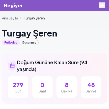
Negiyer
Ana Sayfa
Turgay
Şeren
Turgay
Şeren
Futbolcu
Boşanmış
Doğum Gününe Kalan Süre
(
94
yaşında
)
279
0
8
47
Gün
Saat
Dakika
Saniye