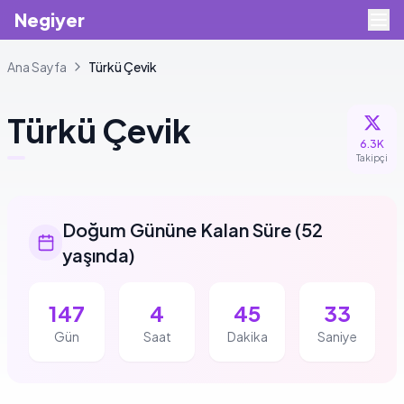
Negiyer
Ana Sayfa
Türkü
Çevik
Türkü
Çevik
6.3K
Takipçi
Doğum Gününe Kalan Süre
(
52
yaşında
)
147
4
45
32
Gün
Saat
Dakika
Saniye