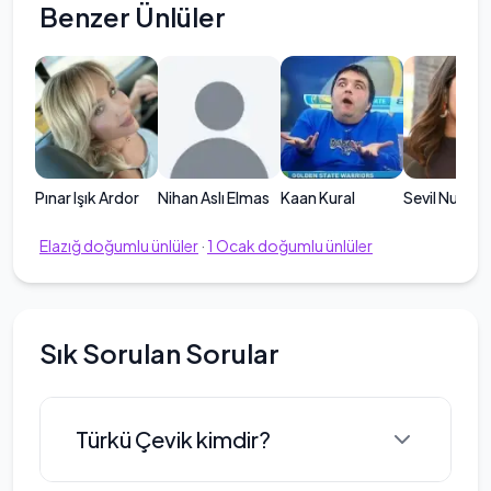
Benzer Ünlüler
Pınar Işık Ardor
Nihan Aslı Elmas
Kaan Kural
Sevil Nuriye
Elazığ
doğumlu ünlüler
·
1
Ocak
doğumlu ünlüler
Sık Sorulan Sorular
Türkü Çevik kimdir?