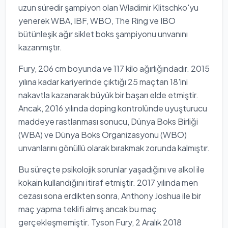
uzun süredir şampiyon olan Wladimir Klitschko'yu
yenerek WBA, IBF, WBO, The Ring ve IBO
bütünleşik ağır siklet boks şampiyonu unvanını
kazanmıştır.
Fury, 206 cm boyunda ve 117 kilo ağırlığındadır. 2015
yılına kadar kariyerinde çıktığı 25 maçtan 18'ini
nakavtla kazanarak büyük bir başarı elde etmiştir.
Ancak, 2016 yılında doping kontrolünde uyuşturucu
maddeye rastlanması sonucu, Dünya Boks Birliği
(WBA) ve Dünya Boks Organizasyonu (WBO)
unvanlarını gönüllü olarak bırakmak zorunda kalmıştır.
Bu süreçte psikolojik sorunlar yaşadığını ve alkol ile
kokain kullandığını itiraf etmiştir. 2017 yılında men
cezası sona erdikten sonra, Anthony Joshua ile bir
maç yapma teklifi almış ancak bu maç
gerçekleşmemiştir. Tyson Fury, 2 Aralık 2018