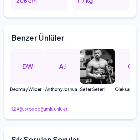
206
cm
117
kg
Benzer Ünlüler
DW
AJ
OU
Deontay Wilder
Anthony Joshua
Sefer Seferi
Oleksandr 
12
Ağustos
doğumlu ünlüler
Sık Sorulan Sorular