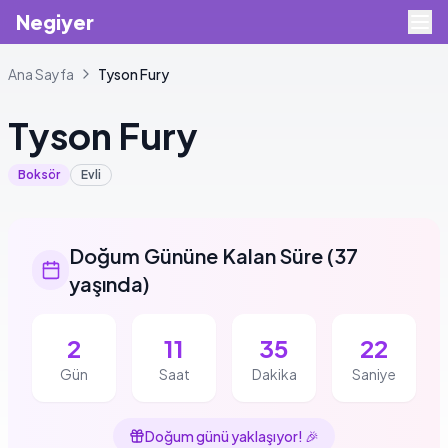
Negiyer
Ana Sayfa
Tyson
Fury
Tyson
Fury
Boksör
Evli
Doğum Gününe Kalan Süre
(
37
yaşında
)
2
11
35
21
Gün
Saat
Dakika
Saniye
Doğum günü yaklaşıyor!
🎉