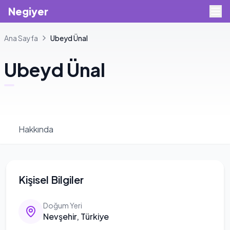
Negiyer
Ana Sayfa
Ubeyd
Ünal
Ubeyd
Ünal
Hakkında
Kişisel Bilgiler
Doğum Yeri
Nevşehir, Türkiye