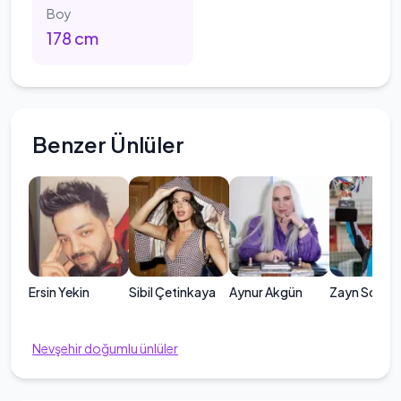
Boy
178
cm
Benzer Ünlüler
Ersin Yekin
Sibil Çetinkaya
Aynur Akgün
Zayn Sofuo
Nevşehir
doğumlu ünlüler