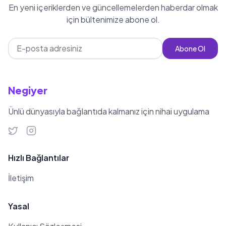
En yeni içeriklerden ve güncellemelerden haberdar olmak
tiyatro oyununda sahne almıştır.
için bültenimize abone ol.
Günümüzde, Ebru Küçükakar ile
menajerlik ilişkisi sürdürmekte ve
Abone Ol
resmi Instagram hesabını
@ubeydunal ismiyle kullanmaktadır.
37 yaşında olan Ubeyd Ünal, 1.78 cm
Negiyer
boyundadır ve Yengeç burcudur.
Ünlü dünyasıyla bağlantıda kalmanız için nihai uygulama
Hızlı Bağlantılar
İletişim
Yasal