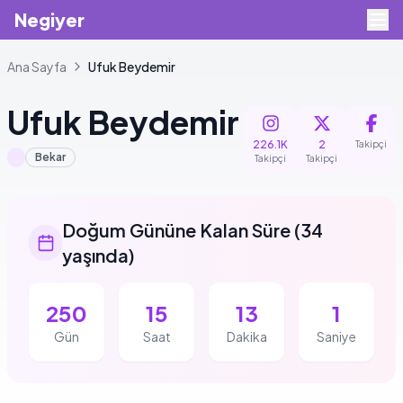
Negiyer
Ana Sayfa
Ufuk
Beydemir
Ufuk
Beydemir
226.1K
2
Takipçi
Bekar
Takipçi
Takipçi
Doğum Gününe Kalan Süre
(
34
yaşında
)
250
15
13
1
Gün
Saat
Dakika
Saniye