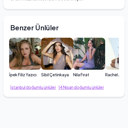
Benzer Ünlüler
İpek Filiz Yazıcı
Sibil Çetinkaya
Nila Fırat
Rachel Araz
İstanbul
doğumlu ünlüler
·
14
Nisan
doğumlu ünlüler