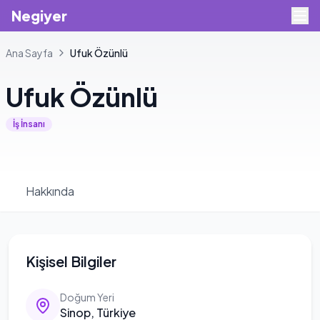
Negiyer
Ana Sayfa
Ufuk
Özünlü
Ufuk
Özünlü
İş İnsanı
Hakkında
Kişisel Bilgiler
Doğum Yeri
Sinop, Türkiye