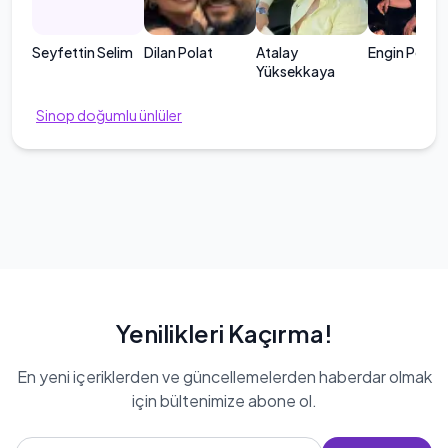
Seyfettin Selim
Dilan Polat
Atalay
Engin Polat
Yüksekkaya
Sinop
doğumlu ünlüler
Yenilikleri Kaçırma!
En yeni içeriklerden ve güncellemelerden haberdar olmak
için bültenimize abone ol.