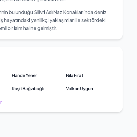
inin bulunduğu Silivri AslıNaz Konakları'nda deniz
iş hayatındaki yenilikçi yaklaşımları ile sektördeki
i bir isim haline gelmiştir.
Hande Yener
Nila Fırat
Raşit Bağzıbağlı
Volkan Uygun
r