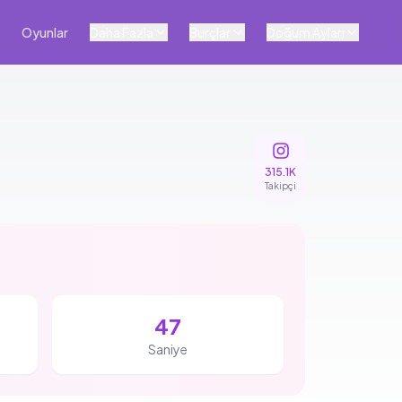
Oyunlar
Daha Fazla
Burçlar
Doğum Ayları
315.1K
Takipçi
46
Saniye