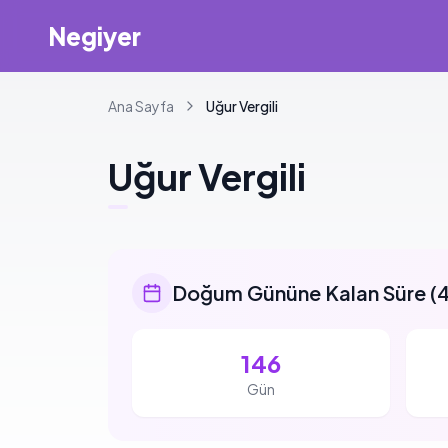
Negiyer
Ana Sayfa
Uğur
Vergili
Uğur
Vergili
Doğum Gününe Kalan Süre
(
4
146
Gün