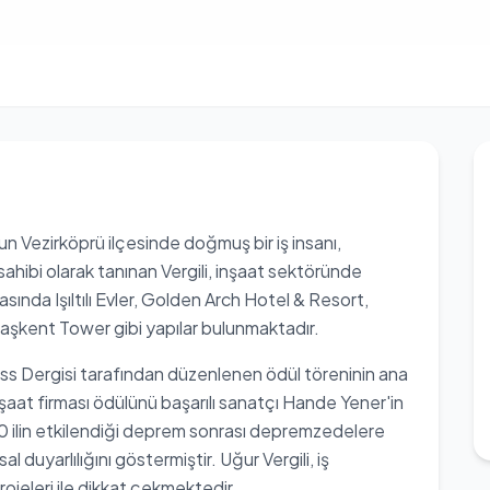
n Vezirköprü ilçesinde doğmuş bir iş insanı,
sahibi olarak tanınan Vergili, inşaat sektöründe
asında Işıltılı Evler, Golden Arch Hotel & Resort,
 Başkent Tower gibi yapılar bulunmaktadır.
ss Dergisi tarafından düzenlenen ödül töreninin ana
inşaat firması ödülünü başarılı sanatçı Hande Yener'in
 10 ilin etkilendiği deprem sonrası depremzedelere
 duyarlılığını göstermiştir. Uğur Vergili, iş
rojeleri ile dikkat çekmektedir.