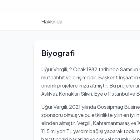
Hakkında
Biyografi
Uğur Vergili, 2 Ocak 1982 tarihinde Samsun'u
müteahhit ve girişimcidir. Başkent İnşaat'ın 
önemli projelere imza atmıştır. Bu projeler ar
AslıNaz Konakları Silivri, Eye of İstanbul ve
Uğur Vergili, 2021 yılında Gossipmag Busine
sponsoru olmuş ve bu etkinlikte yılın en iyi 
elinden almıştır. Vergili, Kahramanmaraş ve
11.5 milyon TL yardım bağışı yaparak toplumsal
hayatındaki başarıları ve sosyal sorumluluk p