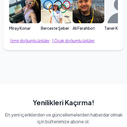
Miray Konar
Berceste Şeber
Ali Ferahbot
Taner Kara
İzmir
doğumlu ünlüler
·
1
Ocak
doğumlu ünlüler
Yenilikleri Kaçırma!
En yeni içeriklerden ve güncellemelerden haberdar olmak
için bültenimize abone ol.