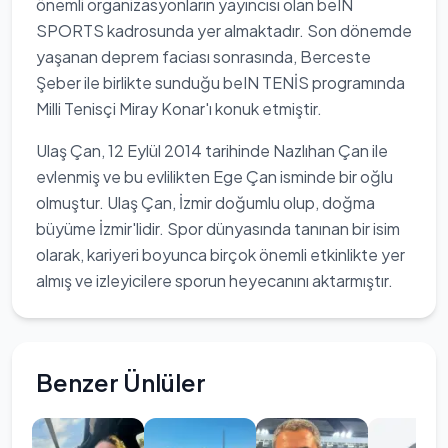
önemli organizasyonların yayıncısı olan beIN
SPORTS kadrosunda yer almaktadır. Son dönemde
yaşanan deprem faciası sonrasında, Berceste
Şeber ile birlikte sunduğu beIN TENİS programında
Milli Tenisçi Miray Konar'ı konuk etmiştir.
Ulaş Çan, 12 Eylül 2014 tarihinde Nazlıhan Çan ile
evlenmiş ve bu evlilikten Ege Çan isminde bir oğlu
olmuştur. Ulaş Çan, İzmir doğumlu olup, doğma
büyüme İzmir'lidir. Spor dünyasında tanınan bir isim
olarak, kariyeri boyunca birçok önemli etkinlikte yer
almış ve izleyicilere sporun heyecanını aktarmıştır.
Benzer Ünlüler