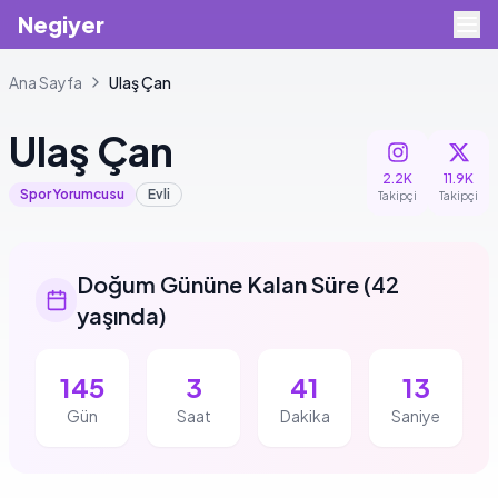
Negiyer
Ana Sayfa
Ulaş
Çan
Ulaş
Çan
2.2K
11.9K
Spor Yorumcusu
Evli
Takipçi
Takipçi
Doğum Gününe Kalan Süre
(
42
yaşında
)
145
3
41
13
Gün
Saat
Dakika
Saniye