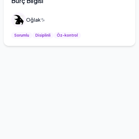
Burç Bilgisi
Oğlak
♑
Sorumlu
Disiplinli
Öz-kontrol