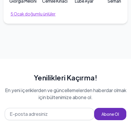
Giorgia Meloni
Cemile Kınacı
Lube Ayar
Serhan Türk
5
Ocak
doğumlu ünlüler
Yenilikleri Kaçırma!
En yeni içeriklerden ve güncellemelerden haberdar olmak
için bültenimize abone ol.
Abone Ol