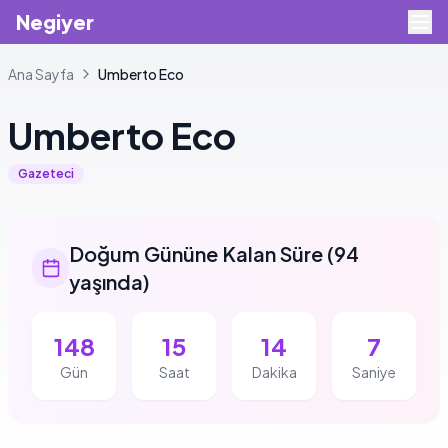
Negiyer
Ana Sayfa
Umberto
Eco
Umberto
Eco
Gazeteci
Doğum Gününe Kalan Süre
(
94
yaşında
)
148
15
14
7
Gün
Saat
Dakika
Saniye