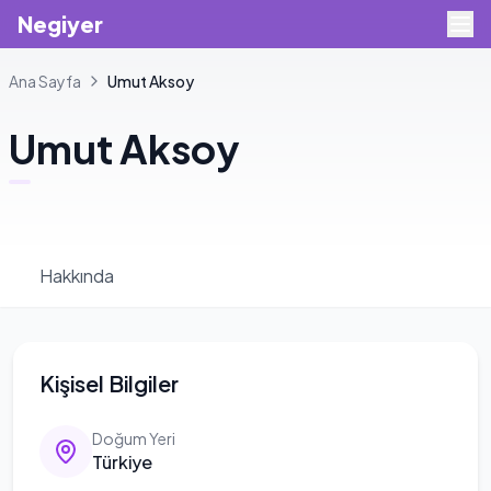
Negiyer
Ana Sayfa
Umut
Aksoy
Umut
Aksoy
Hakkında
Kişisel Bilgiler
Doğum Yeri
Türkiye