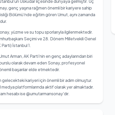
tanbul'un Üsküdar ilçesinde dünyaya gelmiştir. Üç
nay, genç yaşına rağmen önemli bir kariyere sahip
disliği Bölümü'nde eğitim gören Umut, aynı zamanda
dur.
Sonay, yüzme ve su topu sporlarıyla ilgilenmektedir.
umhurbaşkanı Seçimi ve 28. Dönem Milletvekili Genel
Parti) İstanbul 1.
. Umut Arman, AK Parti'nin en genç adaylarından biri
 burslu olarak devam eden Sonay, profesyonel
 önemli başarılar elde etmektedir.
gelecekteki kariyeri için önemli bir adım olmuştur.
 medya platformlarında aktif olarak yer almaktadır.
ram hesabı ise @umutarmansonay'dır.