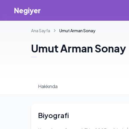
Negiyer
Ana Sayfa
Umut
Arman Sonay
Umut
Arman Sonay
Hakkında
Biyografi