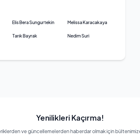
Elis Bera Sungurtekin
Melissa Karacakaya
Tarık Bayrak
Nedim Suri
Yenilikleri Kaçırma!
eriklerden ve güncellemelerden haberdar olmak için bültenimiz