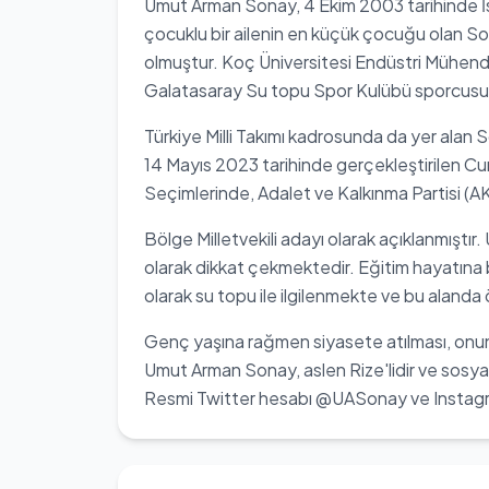
Umut Arman Sonay, 4 Ekim 2003 tarihinde İs
çocuklu bir ailenin en küçük çocuğu olan So
olmuştur. Koç Üniversitesi Endüstri Mühen
Galatasaray Su topu Spor Kulübü sporcusu
Türkiye Milli Takımı kadrosunda da yer alan 
14 Mayıs 2023 tarihinde gerçekleştirilen C
Seçimlerinde, Adalet ve Kalkınma Partisi (AK 
Bölge Milletvekili adayı olarak açıklanmıştır
olarak dikkat çekmektedir. Eğitim hayatına
olarak su topu ile ilgilenmekte ve bu alanda
Genç yaşına rağmen siyasete atılması, onun 
Umut Arman Sonay, aslen Rize'lidir ve sosyal
Resmi Twitter hesabı @UASonay ve Instag