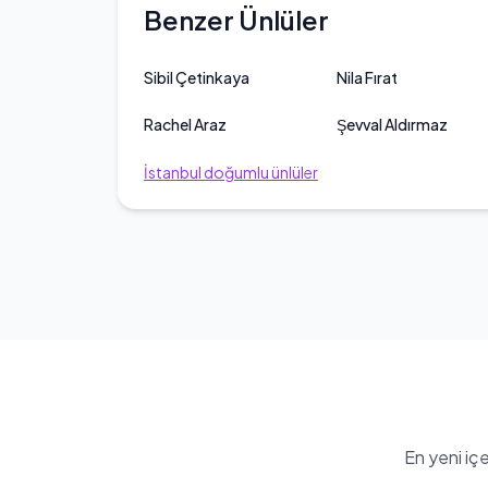
Benzer Ünlüler
Sibil Çetinkaya
Nila Fırat
Rachel Araz
Şevval Aldırmaz
İstanbul
doğumlu ünlüler
En yeni iç