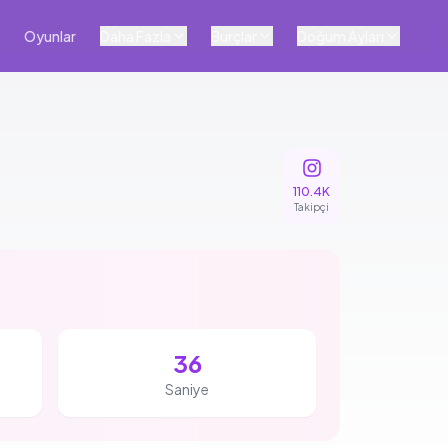
Oyunlar
Daha Fazla
Burçlar
Doğum Ayları
110.4K
Takipçi
35
Saniye