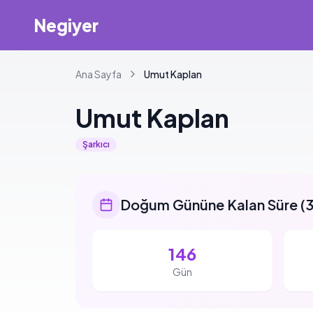
Negiyer
Ana Sayfa
Umut
Kaplan
Umut
Kaplan
Şarkıcı
Doğum Gününe Kalan Süre
(
3
146
Gün