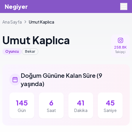
Negiyer
Ana Sayfa
Umut
Kaplıca
Umut
Kaplıca
258.8K
Oyuncu
Bekar
Takipçi
Doğum Gününe Kalan Süre
(
9
yaşında
)
145
6
41
45
Gün
Saat
Dakika
Saniye