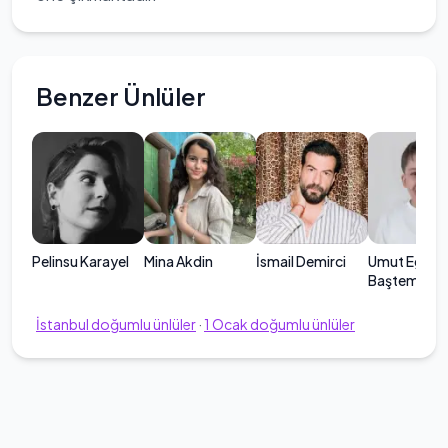
Benzer Ünlüler
Pelinsu Karayel
Mina Akdin
İsmail Demirci
Umut Ege
Baştemur
İstanbul
doğumlu ünlüler
·
1
Ocak
doğumlu ünlüler