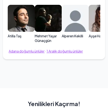
Atilla Taş
Mehmet Yaşar
Alperen Kekilli
Ayşe Hatun 
Günaçgün
Adana
doğumlu ünlüler
·
1
Aralık
doğumlu ünlüler
Yenilikleri Kaçırma!