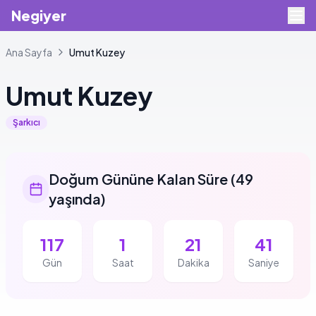
Negiyer
Ana Sayfa
Umut
Kuzey
Umut
Kuzey
Şarkıcı
Doğum Gününe Kalan Süre
(
49
yaşında
)
117
1
21
41
Gün
Saat
Dakika
Saniye