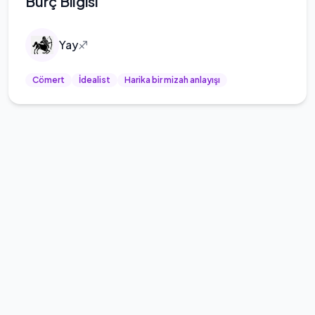
Burç Bilgisi
Yay
♐
Cömert
İdealist
Harika bir mizah anlayışı