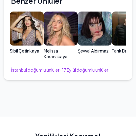
Benzer Ünlüler
Sibil Çetinkaya
Melissa
Şevval Aldırmaz
Tarık Bayrak
Karacakaya
İstanbul
doğumlu ünlüler
·
17
Eylül
doğumlu ünlüler