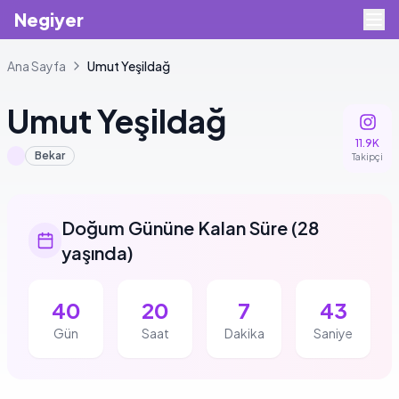
Negiyer
Ana Sayfa
Umut
Yeşildağ
Umut
Yeşildağ
11.9K
Bekar
Takipçi
Doğum Gününe Kalan Süre
(
28
yaşında
)
40
20
7
43
Gün
Saat
Dakika
Saniye