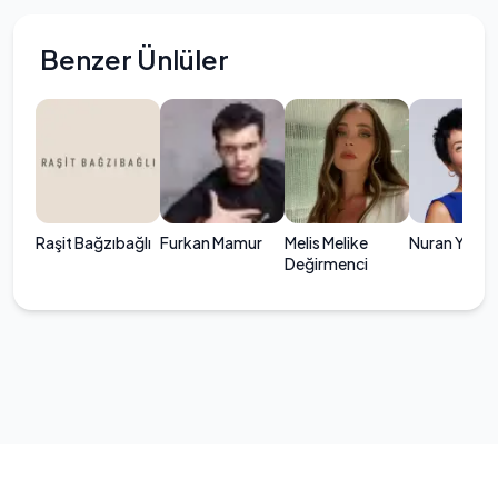
Benzer Ünlüler
Raşit Bağzıbağlı
Furkan Mamur
Melis Melike
Nuran Yıldız
Değirmenci