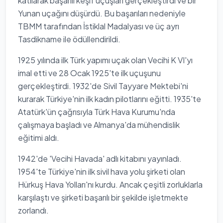
katılarak başarılı keşif uçuşları gerçekleştirdi ve bir
Yunan uçağını düşürdü. Bu başarıları nedeniyle
TBMM tarafından İstiklal Madalyası ve üç ayrı
Tasdikname ile ödüllendirildi.
1925 yılında ilk Türk yapımı uçak olan Vecihi K VI'yı
imal etti ve 28 Ocak 1925'te ilk uçuşunu
gerçekleştirdi. 1932'de Sivil Tayyare Mektebi'ni
kurarak Türkiye'nin ilk kadın pilotlarını eğitti. 1935'te
Atatürk'ün çağrısıyla Türk Hava Kurumu'nda
çalışmaya başladı ve Almanya'da mühendislik
eğitimi aldı.
1942'de 'Vecihi Havada' adlı kitabını yayınladı.
1954'te Türkiye'nin ilk sivil hava yolu şirketi olan
Hürkuş Hava Yolları'nı kurdu. Ancak çeşitli zorluklarla
karşılaştı ve şirketi başarılı bir şekilde işletmekte
zorlandı.