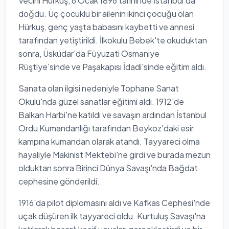
Vecihi Hürkuş, 6 Ocak 1896 tarihinde İstanbul'da
doğdu. Üç çocuklu bir ailenin ikinci çocuğu olan
Hürkuş, genç yaşta babasını kaybetti ve annesi
tarafından yetiştirildi. İlkokulu Bebek'te okuduktan
sonra, Üsküdar'da Füyuzati Osmaniye
Rüştiye'sinde ve Paşakapısı İdadi'sinde eğitim aldı.
Sanata olan ilgisi nedeniyle Tophane Sanat
Okulu'nda güzel sanatlar eğitimi aldı. 1912'de
Balkan Harbi'ne katıldı ve savaşın ardından İstanbul
Ordu Kumandanlığı tarafından Beykoz'daki esir
kampına kumandan olarak atandı. Tayyareci olma
hayaliyle Makinist Mektebi'ne girdi ve burada mezun
olduktan sonra Birinci Dünya Savaşı'nda Bağdat
cephesine gönderildi.
1916'da pilot diplomasını aldı ve Kafkas Cephesi'nde
uçak düşüren ilk tayyareci oldu. Kurtuluş Savaşı'na