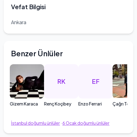
Vefat Bilgisi
Ankara
Benzer Ünlüler
RK
EF
Gizem Karaca
Renç Koçibey
Enzo Ferrari
Çağrı Terle
İstanbul
doğumlu ünlüler
·
6
Ocak
doğumlu ünlüler