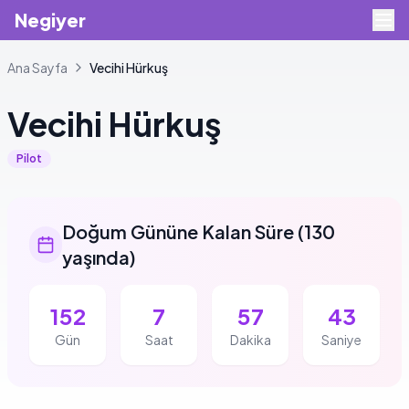
Negiyer
Ana Sayfa
Vecihi
Hürkuş
Vecihi
Hürkuş
Pilot
Doğum Gününe Kalan Süre
(
130
yaşında
)
152
7
57
43
Gün
Saat
Dakika
Saniye