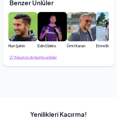
Benzer Ünlüler
Nuri Şahin
Edin Džeko
Ümit Karan
Emre Belöz
27
Ağustos
doğumlu ünlüler
Yenilikleri Kaçırma!