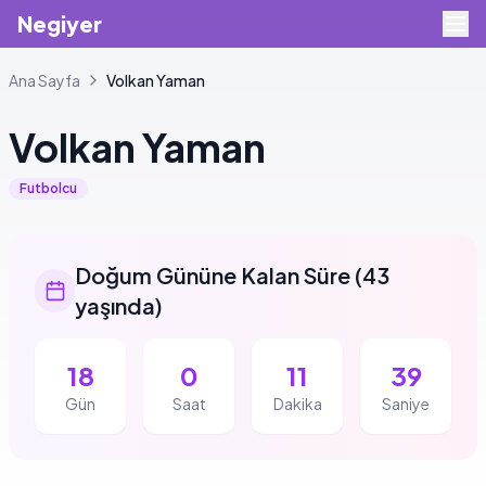
Negiyer
Ana Sayfa
Volkan
Yaman
Volkan
Yaman
Futbolcu
Doğum Gününe Kalan Süre
(
43
yaşında
)
18
0
11
38
Gün
Saat
Dakika
Saniye