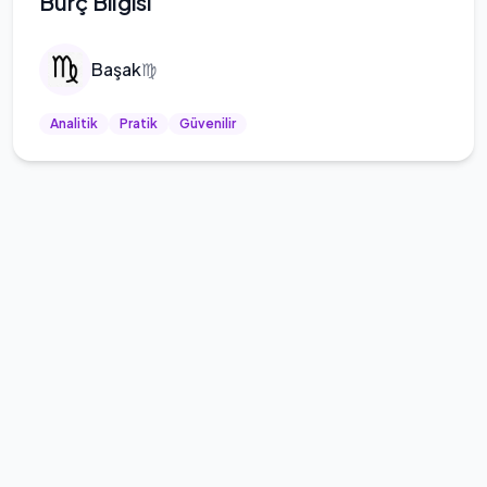
Burç Bilgisi
Başak
♍
Analitik
Pratik
Güvenilir