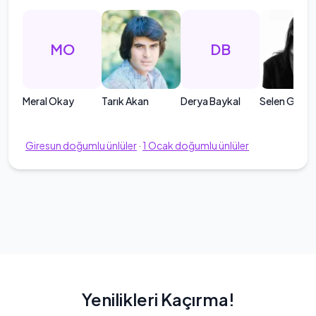
MO
DB
Meral Okay
Tarık Akan
Derya Baykal
Selen Güne
Giresun
doğumlu ünlüler
·
1
Ocak
doğumlu ünlüler
Yenilikleri Kaçırma!