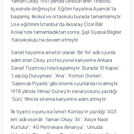
Yaman Okay, 1951 yılında Giresun ilinin Tirebolu
ilçesinde doğmuştur. Eğitim hayatına Ayancık'ta
başlamış, ilkokul ve ortaokulu burada tamamlamıştır.
Lise eğitimini İstanbul'da Aksaray Özel Bilir
Koleji'nde tamamladıktan sonra, Şişli Siyasal Bilgiler
Yüksekokulu'na devam etmiştir.
Sanat hayatına amatör olarak 'Bir Yol' adlı oyunla
adım atan Okay, profesyonel kariyerine Ankara
Sanat Tiyatrosu'nda başlamıştır. Burada 'El Kapısı',
'Leipzig Duruşması', 'Ana', 'Komün Günleri',
'Sakıncalı Piyade' gibi önemli oyunlarda rol almıştır.
1978 yılında Yılmaz Güney'in senaryosunu yazdığı
'Sürü' filmi ile sinema kariyerine adım atmıştır.
İlk tiyatro oyunu ise İsmet Küntay'ın yazdığı '403
km' adlı eserdir. Yaman Okay, 'At', 'Asiye Nasıl
Kurtulur', '40 Metrekare Almanya', 'Umuda