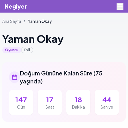
Negiyer
Ana Sayfa
Yaman
Okay
Yaman
Okay
Oyuncu
Evli
Doğum Gününe Kalan Süre
(
75
yaşında
)
147
17
18
43
Gün
Saat
Dakika
Saniye