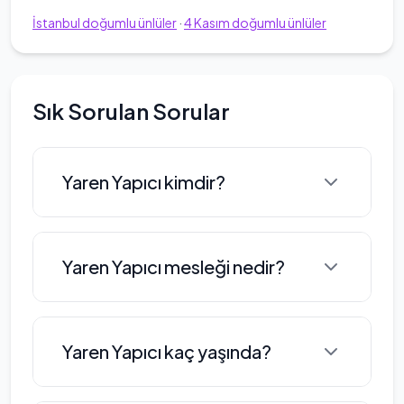
İstanbul
doğumlu ünlüler
·
4
Kasım
doğumlu ünlüler
Sık Sorulan Sorular
Yaren Yapıcı kimdir?
Yaren Yapıcı, 4 Kasım 2002 tarihinde
Yaren Yapıcı mesleği nedir?
İstanbul'da doğmuş genç bir
oyuncudur. Radyo ve televizyon
programcılığı eğitimi alan Yaren,
Yaren Yapıcı bir oyuncu'dır.
Yaren Yapıcı kaç yaşında?
kariyerine 2022 yılında ATV
ekranlarında yayınlanan