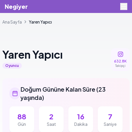
Negiyer
Ana Sayfa
Yaren
Yapıcı
+
1
Yaren
Yapıcı
632.8K
Oyuncu
Takipçi
Doğum Gününe Kalan Süre
(
23
yaşında
)
88
2
16
6
Gün
Saat
Dakika
Saniye