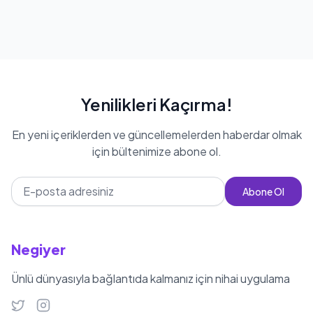
Yaren Yapıcı'nin kilosu 51 kg
hedeflemektedir. Kendi hayatına dair
detayları genellikle gizli tutmayı
tercih eden Yaren, özel hayatıyla ilgili
fazla bilgi paylaşmamaktadır. Ancak,
kariyerine dair paylaşımlar yaparak
Yenilikleri Kaçırma!
hayranlarıyla etkileşimde
En yeni içeriklerden ve güncellemelerden haberdar olmak
bulunmaktadır.
için bültenimize abone ol.
Abone Ol
Negiyer
Ünlü dünyasıyla bağlantıda kalmanız için nihai uygulama