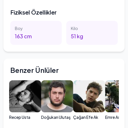
Fiziksel Özellikler
Boy
Kilo
163
cm
51
kg
Benzer Ünlüler
Recep Usta
Doğukan Ulutaş
Çağan Efe Ak
Emre Aslan