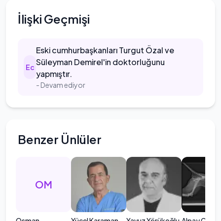
İlişki Geçmişi
Eski
cumhurbaşkanları Turgut Özal ve
Süleyman Demirel'in doktorluğunu
E
c
yapmıştır.
- Devam ediyor
Benzer Ünlüler
OM
Osman
Yücel Karaman
Yavuz Yörükoğlu
Alpay Coşk