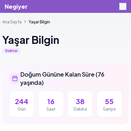
Negiyer
Ana Sayfa
Yaşar
Bilgin
Yaşar
Bilgin
Doktor
Doğum Gününe Kalan Süre
(
76
yaşında
)
244
16
38
54
Gün
Saat
Dakika
Saniye