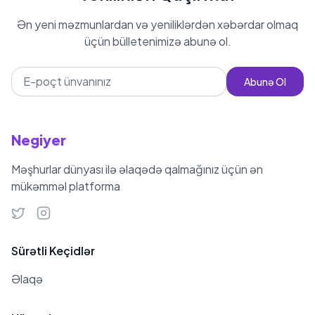
Ən yeni məzmunlardan və yeniliklərdən xəbərdar olmaq
üçün bülletenimizə abunə ol.
Abunə Ol
Negiyer
Məşhurlar dünyası ilə əlaqədə qalmağınız üçün ən
mükəmməl platforma
Sürətli Keçidlər
Əlaqə