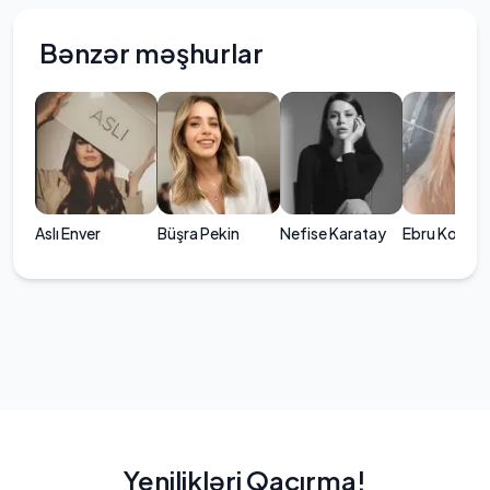
Bənzər məşhurlar
Aslı Enver
Büşra Pekin
Nefise Karatay
Ebru Kocaa
Yenilikləri Qaçırma!