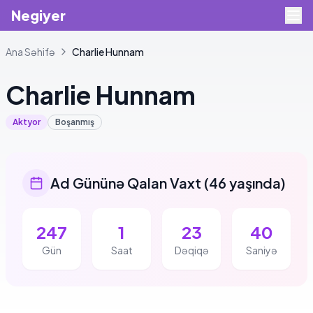
Negiyer
Ana Səhifə
Charlie
Hunnam
Charlie
Hunnam
Aktyor
Boşanmış
Ad Gününə Qalan Vaxt
(
46 yaşında
)
247
1
23
39
Gün
Saat
Dəqiqə
Saniyə