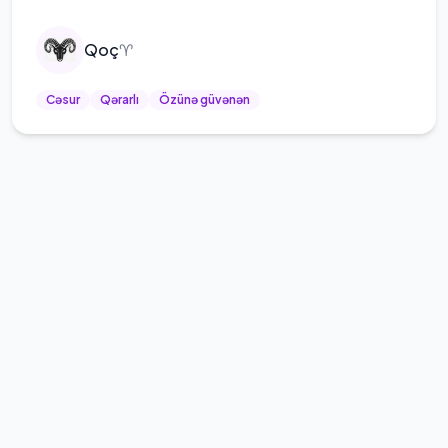
Qoç
♈
Cəsur
Qərarlı
Özünə güvənən