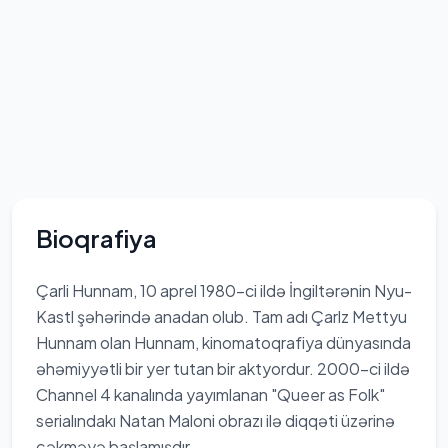
Bioqrafiya
Çarli Hunnam, 10 aprel 1980-ci ildə İngiltərənin Nyu-
Kastl şəhərində anadan olub. Tam adı Çarlz Mettyu
Hunnam olan Hunnam, kinomatoqrafiya dünyasında
əhəmiyyətli bir yer tutan bir aktyordur. 2000-ci ildə
Channel 4 kanalında yayımlanan "Queer as Folk"
serialındakı Natan Maloni obrazı ilə diqqəti üzərinə
çəkməyə başlamışdır.