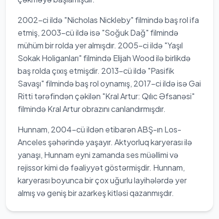
2002-ci ildə "Nicholas Nickleby" filmində baş rol ifa
etmiş, 2003-cü ildə isə "Soğuk Dağ" filmində
mühüm bir rolda yer almışdır. 2005-ci ildə "Yaşıl
Sokak Holiganları" filmində Elijah Wood ilə birlikdə
baş rolda çıxış etmişdir. 2013-cü ildə "Pasifik
Savaşı" filmində baş rol oynamış, 2017-ci ildə isə Gai
Ritti tərəfindən çəkilən "Kral Artur: Qılıc Əfsanəsi"
filmində Kral Artur obrazını canlandırmışdır.
Hunnam, 2004-cü ildən etibarən ABŞ-ın Los-
Anceles şəhərində yaşayır. Aktyorluq karyerası ilə
yanaşı, Hunnam eyni zamanda ses müəllimi və
rejissor kimi də fəaliyyət göstərmişdir. Hunnam,
karyerası boyunca bir çox uğurlu layihələrdə yer
almış və geniş bir azarkeş kitləsi qazanmışdır.