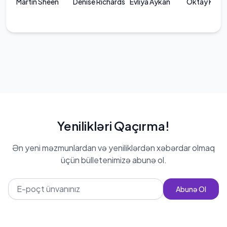
Martin Sheen
Denise Richards
Evliya Aykan
Oktay Kayn
Yenilikləri Qaçırma!
Ən yeni məzmunlardan və yeniliklərdən xəbərdar olmaq
üçün bülletenimizə abunə ol.
Abunə Ol