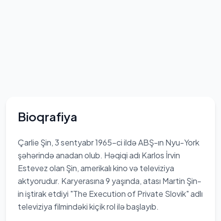
Bioqrafiya
Çarlie Şin, 3 sentyabr 1965-ci ildə ABŞ-ın Nyu-York
şəhərində anadan olub. Həqiqi adı Karlos İrvin
Estevez olan Şin, amerikalı kino və televiziya
aktyorudur. Karyerasına 9 yaşında, atası Martin Şin-
in iştirak etdiyi "The Execution of Private Slovik" adlı
televiziya filmindəki kiçik rol ilə başlayıb.