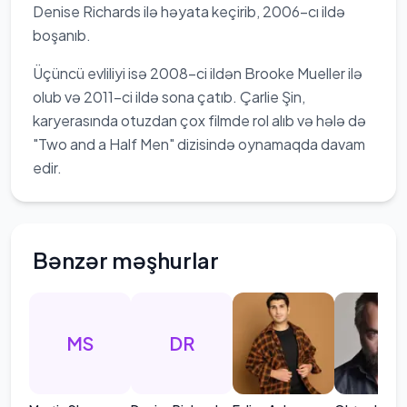
Denise Richards ilə həyata keçirib, 2006-cı ildə
boşanıb.
Üçüncü evliliyi isə 2008-ci ildən Brooke Mueller ilə
olub və 2011-ci ildə sona çatıb. Çarlie Şin,
karyerasında otuzdan çox filmde rol alıb və hələ də
"Two and a Half Men" dizisində oynamaqda davam
edir.
Bənzər məşhurlar
MS
DR