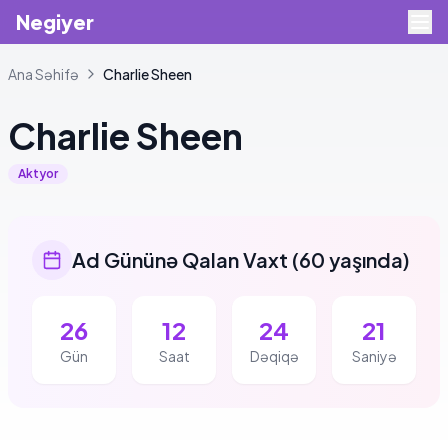
Negiyer
Ana Səhifə
Charlie
Sheen
Charlie
Sheen
Aktyor
Ad Gününə Qalan Vaxt
(
60 yaşında
)
26
12
24
21
Gün
Saat
Dəqiqə
Saniyə