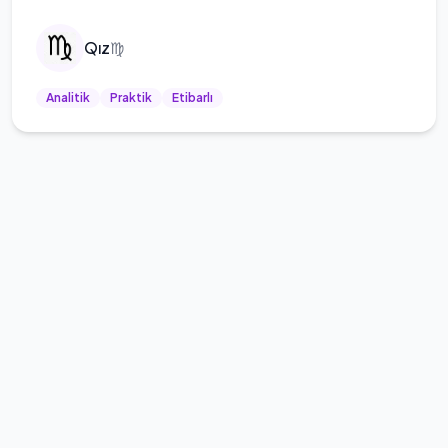
Qız
♍
Analitik
Praktik
Etibarlı