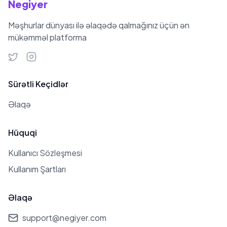
Negiyer
Məşhurlar dünyası ilə əlaqədə qalmağınız üçün ən
mükəmməl platforma
Sürətli Keçidlər
Əlaqə
Hüquqi
Kullanıcı Sözleşmesi
Kullanım Şartları
Əlaqə
support@negiyer.com