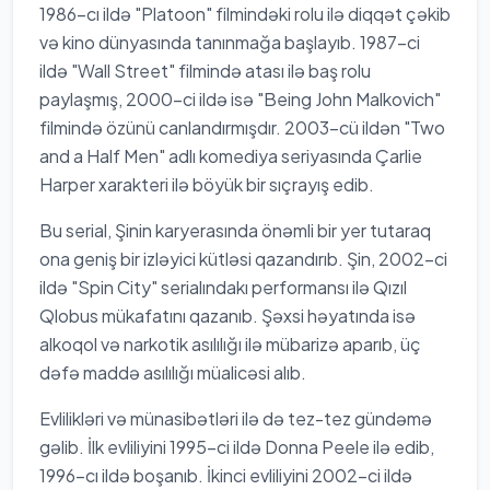
1986-cı ildə "Platoon" filmindəki rolu ilə diqqət çəkib
və kino dünyasında tanınmağa başlayıb. 1987-ci
ildə "Wall Street" filmində atası ilə baş rolu
paylaşmış, 2000-ci ildə isə "Being John Malkovich"
filmində özünü canlandırmışdır. 2003-cü ildən "Two
and a Half Men" adlı komediya seriyasında Çarlie
Harper xarakteri ilə böyük bir sıçrayış edib.
Bu serial, Şinin karyerasında önəmli bir yer tutaraq
ona geniş bir izləyici kütləsi qazandırıb. Şin, 2002-ci
ildə "Spin City" serialındakı performansı ilə Qızıl
Qlobus mükafatını qazanıb. Şəxsi həyatında isə
alkoqol və narkotik asılılığı ilə mübarizə aparıb, üç
dəfə maddə asılılığı müalicəsi alıb.
Evlilikləri və münasibətləri ilə də tez-tez gündəmə
gəlib. İlk evliliyini 1995-ci ildə Donna Peele ilə edib,
1996-cı ildə boşanıb. İkinci evliliyini 2002-ci ildə