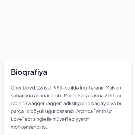
Bioqrafiya
Cher Lloyd, 28 iyul 1993-cü ildə İngiltərənin Malvern
şəhərində anadan olub. Musiqi karyerasına 2011-ci
ildən "Swagger Jagger" adlı single ilə başlayıb və bu
parça ilə böyük uğur qazanıb. Ardınca "With Ur
Love" adlı single ilə müvəffəqiyyətini
möhkəmləndirib.