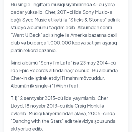
Bu single, İngiltərə musiqi siyahılarında 4-cü yerə
qədər yüksəlib. Cher, 2011-ci ildə Sony Music-ə
bağlı Syco Music etiketi ilə "Sticks & Stones" adlı ilk
stüdyo albümünü təqdim edib. Albümdən sonra
"Want U Back" adlı single ilə Amerika bazarına daxil
olub və bu parça 1.000.000 kopya satışını aşaraq
platin rekord qazanıb.
İkinci albümü "Sorry I’m Late" isə 23 may 2014-cü
ildə Epic Records altında nəşr olunub. Bu albümdə
Cher-in də iştirak etdiyi 11 mahnı mövcuddur.
Albümün ilk single-i "I Wish (feat.
T.I)" 2 sentyabr 2013-cü ildə yayımlanıb. Cher
Lloyd, 18 noyabr 2013-cü ildə Craig Monk ilə
evlənib. Musiqi karyerasından əlavə, 2005-ci ildə
"Dancing with the Stars" adlı televiziya şousunda
aktyorluq edib.