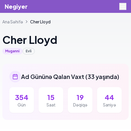
Negiyer
Ana Səhifə
Cher
Lloyd
Cher
Lloyd
Muganni
Evli
Ad Gününə Qalan Vaxt
(
33 yaşında
)
354
15
19
44
Gün
Saat
Dəqiqə
Saniyə