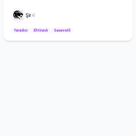
Şir
♌
Yaradıcı
Ehtiraslı
Səxavətli