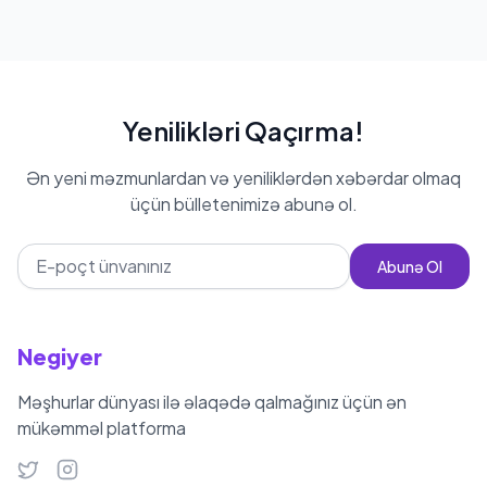
Yenilikləri Qaçırma!
Ən yeni məzmunlardan və yeniliklərdən xəbərdar olmaq
üçün bülletenimizə abunə ol.
Abunə Ol
Negiyer
Məşhurlar dünyası ilə əlaqədə qalmağınız üçün ən
mükəmməl platforma