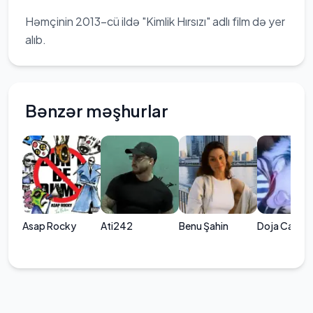
Həmçinin 2013-cü ildə "Kimlik Hırsızı" adlı film də yer
alıb.
Bənzər məşhurlar
Asap Rocky
Ati242
Benu Şahin
Doja Cat