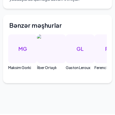
Bənzər məşhurlar
MG
GL
FM
Maksim Gorki
İlber Ortaylı
Gaston Leroux
Ferenc Moln