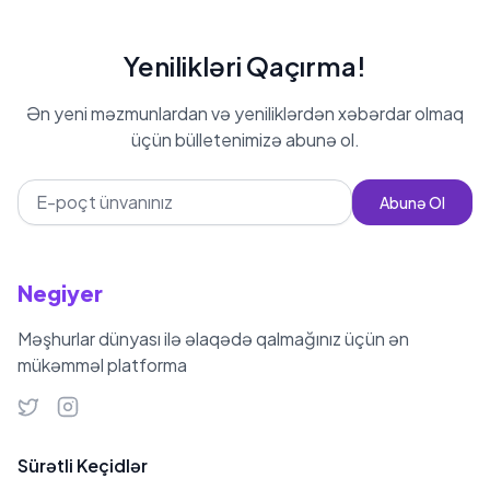
Yenilikləri Qaçırma!
Ən yeni məzmunlardan və yeniliklərdən xəbərdar olmaq
üçün bülletenimizə abunə ol.
Abunə Ol
Negiyer
Məşhurlar dünyası ilə əlaqədə qalmağınız üçün ən
mükəmməl platforma
Sürətli Keçidlər