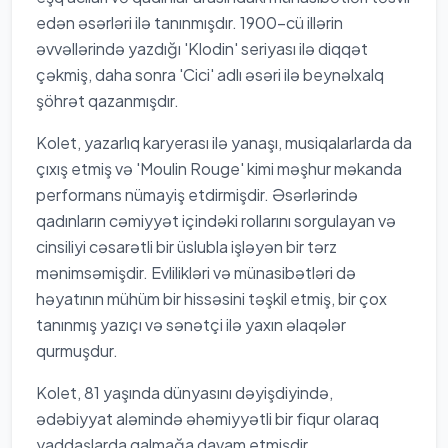
edən əsərləri ilə tanınmışdır. 1900-cü illərin
əvvəllərində yazdığı 'Klodin' seriyası ilə diqqət
çəkmiş, daha sonra 'Cici' adlı əsəri ilə beynəlxalq
şöhrət qazanmışdır.
Kolet, yazarlıq karyerası ilə yanaşı, musiqalarlarda da
çıxış etmiş və 'Moulin Rouge' kimi məşhur məkanda
performans nümayiş etdirmişdir. Əsərlərində
qadınların cəmiyyət içindəki rollarını sorgulayan və
cinsiliyi cəsarətli bir üslubla işləyən bir tərz
mənimsəmişdir. Evlilikləri və münasibətləri də
həyatının mühüm bir hissəsini təşkil etmiş, bir çox
tanınmış yazıçı və sənətçi ilə yaxın əlaqələr
qurmuşdur.
Kolet, 81 yaşında dünyasını dəyişdiyində,
ədəbiyyat aləmində əhəmiyyətli bir fiqur olaraq
yaddaşlarda qalmağa davam etmişdir.