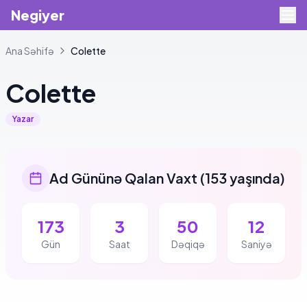
Negiyer
Ana Səhifə
Colette
Colette
Yazar
Ad Gününə Qalan Vaxt
(
153 yaşında
)
173
3
50
12
Gün
Saat
Dəqiqə
Saniyə