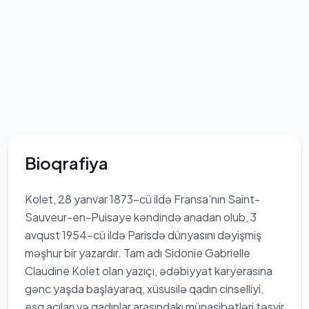
Bioqrafiya
Kolet, 28 yanvar 1873-cü ildə Fransa'nın Saint-
Sauveur-en-Puisaye kəndində anadan olub, 3
avqust 1954-cü ildə Parisdə dünyasını dəyişmiş
məşhur bir yazardır. Tam adı Sidonie Gabrielle
Claudine Kolet olan yazıçı, ədəbiyyat karyerasına
gənc yaşda başlayaraq, xüsusilə qadın cinselliyi,
eşq acıları və qadınlar arasındakı münasibətləri təsvir