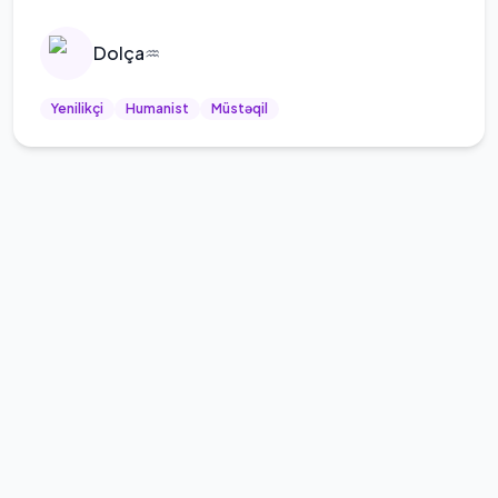
Dolça
♒
Yenilikçi
Humanist
Müstəqil