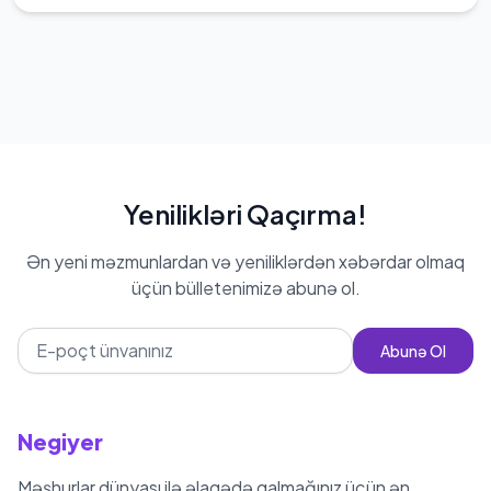
Yenilikləri Qaçırma!
Ən yeni məzmunlardan və yeniliklərdən xəbərdar olmaq
üçün bülletenimizə abunə ol.
Abunə Ol
Negiyer
Məşhurlar dünyası ilə əlaqədə qalmağınız üçün ən