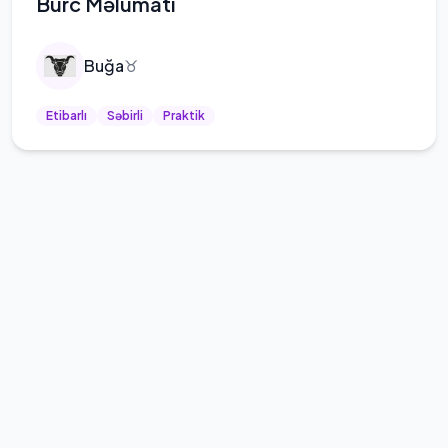
Bürc Məlumatı
Buğa
♉
Etibarlı
Səbirli
Praktik