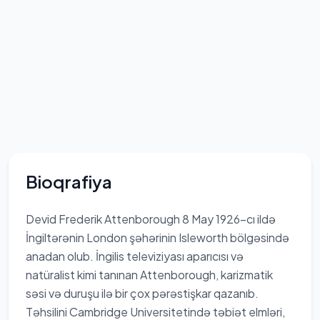
Bioqrafiya
Devid Frederik Attenborough 8 May 1926-cı ildə
İngiltərənin London şəhərinin Isleworth bölgəsində
anadan olub. İngilis televiziyası aparıcısı və
natüralist kimi tanınan Attenborough, karizmatik
səsi və duruşu ilə bir çox pərəstişkar qazanıb.
Təhsilini Cambridge Universitetində təbiət elmləri,