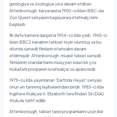
geologiya və zoologiya üzrə davam etdirən
Attenborough, karyerasına 1950-ci ildən BBC-də
Zoo Quest seriyasını başlayaraq istehsalçı kimi
başlayıb.
İlk dəfə kamera qarşısına 1954-cü ildə çıxıb. 1965-ci
ildən BBC2 kanalının rəhbəri təyin olunmuş və bu
dövrdə sənədli filmlərin istehsalını davam
etdirmişdir. Attenborough, müasir təbiət sənədli
filmlərinin standartlarını müəyyən edən bir çox
mükafatlı proqramın istehsalçısı və aparıcısıdır.
1979-cu ildə yayımlanan 'Earthdə Həyat' seriyası
onun ən tanınmış layihələrindən biridir. 1985-ci ildə
İngiltərə Kraliçəsi II. Elizabeth tərəfindən Sir (Dük)
titulu ilə təltif edilib.
Attenborough, təbiət tarixi proqramlarını uzun illər