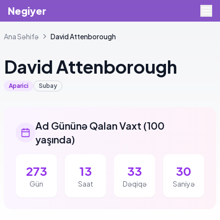
Negiyer
Ana Səhifə
David
Attenborough
David
Attenborough
Aparici
Subay
Ad Gününə Qalan Vaxt
(
100
yaşında
)
273
13
33
29
Gün
Saat
Dəqiqə
Saniyə