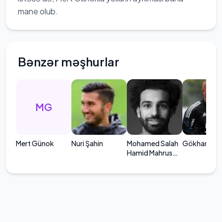
mane olub.
Bənzər məşhurlar
MG
Mert Günok
Nuri Şahin
Mohamed Salah
Gökhan Tör
Hamid Mahrus
Gali