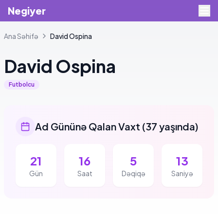
Negiyer
Ana Səhifə
David
Ospina
David
Ospina
Futbolcu
Ad Gününə Qalan Vaxt
(
37 yaşında
)
21
16
5
12
Gün
Saat
Dəqiqə
Saniyə