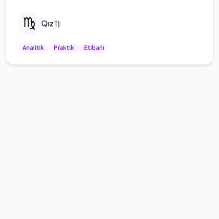
Qız
♍
Analitik
Praktik
Etibarlı