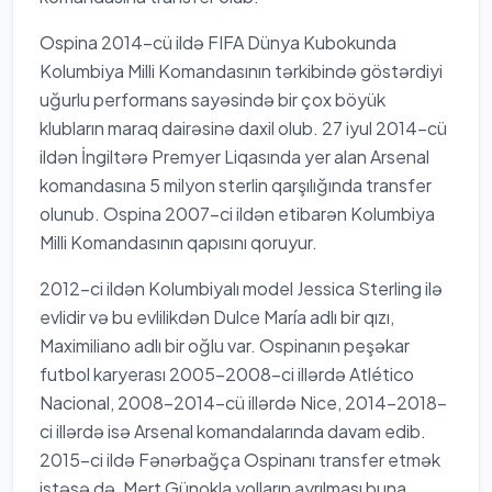
Ospina 2014-cü ildə FIFA Dünya Kubokunda
Kolumbiya Milli Komandasının tərkibində göstərdiyi
uğurlu performans sayəsində bir çox böyük
klubların maraq dairəsinə daxil olub. 27 iyul 2014-cü
ildən İngiltərə Premyer Liqasında yer alan Arsenal
komandasına 5 milyon sterlin qarşılığında transfer
olunub. Ospina 2007-ci ildən etibarən Kolumbiya
Milli Komandasının qapısını qoruyur.
2012-ci ildən Kolumbiyalı model Jessica Sterling ilə
evlidir və bu evlilikdən Dulce María adlı bir qızı,
Maximiliano adlı bir oğlu var. Ospinanın peşəkar
futbol karyerası 2005-2008-ci illərdə Atlético
Nacional, 2008-2014-cü illərdə Nice, 2014-2018-
ci illərdə isə Arsenal komandalarında davam edib.
2015-ci ildə Fənərbağça Ospinanı transfer etmək
istəsə də, Mert Günokla yolların ayrılması buna