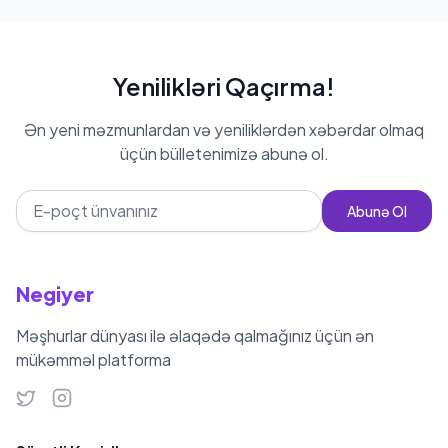
Yenilikləri Qaçırma!
Ən yeni məzmunlardan və yeniliklərdən xəbərdar olmaq
üçün bülletenimizə abunə ol.
Abunə Ol
Negiyer
Məşhurlar dünyası ilə əlaqədə qalmağınız üçün ən
mükəmməl platforma