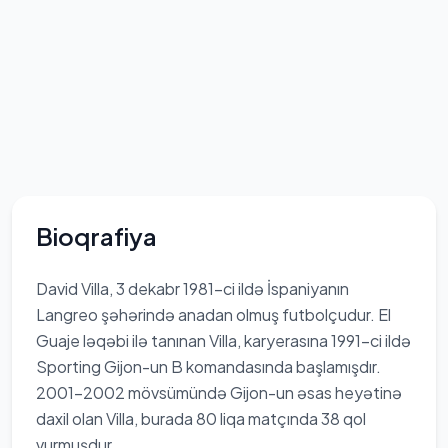
Bioqrafiya
David Villa, 3 dekabr 1981-ci ildə İspaniyanın
Langreo şəhərində anadan olmuş futbolçudur. El
Guaje ləqəbi ilə tanınan Villa, karyerasına 1991-ci ildə
Sporting Gijon-un B komandasında başlamışdır.
2001-2002 mövsümündə Gijon-un əsas heyətinə
daxil olan Villa, burada 80 liqa matçında 38 qol
vurmuşdur.