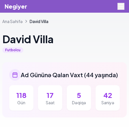
Negiyer
Ana Səhifə
David
Villa
David
Villa
Futbolcu
Ad Gününə Qalan Vaxt
(
44 yaşında
)
118
17
5
42
Gün
Saat
Dəqiqə
Saniyə