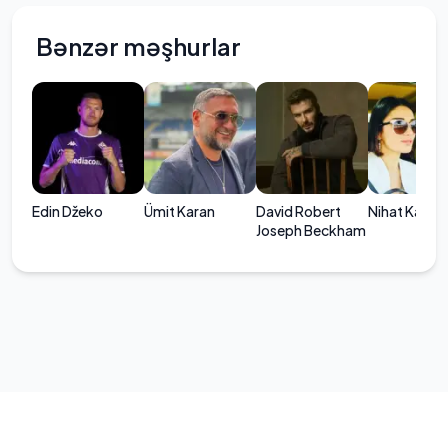
Bənzər məşhurlar
Edin Džeko
Ümit Karan
David Robert
Nihat Kahve
Joseph Beckham