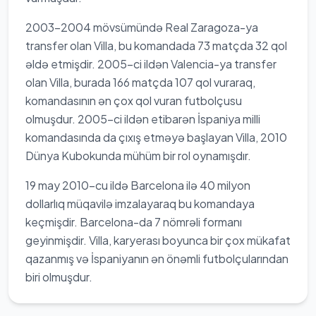
2003-2004 mövsümündə Real Zaragoza-ya
transfer olan Villa, bu komandada 73 matçda 32 qol
əldə etmişdir. 2005-ci ildən Valencia-ya transfer
olan Villa, burada 166 matçda 107 qol vuraraq,
komandasının ən çox qol vuran futbolçusu
olmuşdur. 2005-ci ildən etibarən İspaniya milli
komandasında da çıxış etməyə başlayan Villa, 2010
Dünya Kubokunda mühüm bir rol oynamışdır.
19 may 2010-cu ildə Barcelona ilə 40 milyon
dollarlıq müqavilə imzalayaraq bu komandaya
keçmişdir. Barcelona-da 7 nömrəli formanı
geyinmişdir. Villa, karyerası boyunca bir çox mükafat
qazanmış və İspaniyanın ən önəmli futbolçularından
biri olmuşdur.