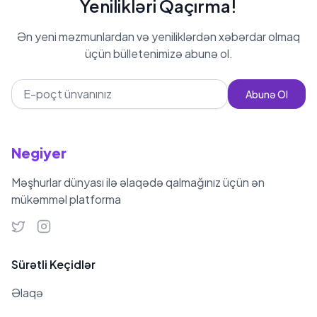
Yenilikləri Qaçırma!
Ən yeni məzmunlardan və yeniliklərdən xəbərdar olmaq
üçün bülletenimizə abunə ol.
Abunə Ol
Negiyer
Məşhurlar dünyası ilə əlaqədə qalmağınız üçün ən
mükəmməl platforma
Sürətli Keçidlər
Əlaqə