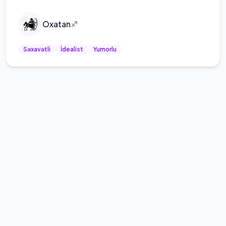
Oxatan
♐
Səxavətli
İdealist
Yumorlu