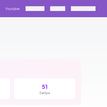
Youtuber
Daha Çox
Bürclər
Doğum Ayları
50
Saniyə