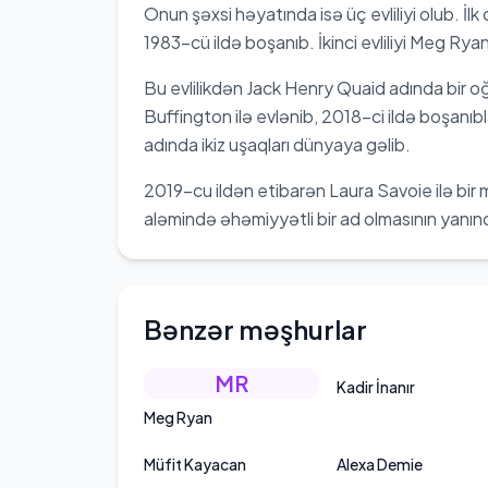
Onun şəxsi həyatında isə üç evliliyi olub. İl
1983-cü ildə boşanıb. İkinci evliliyi Meg Ryan
Bu evlilikdən Jack Henry Quaid adında bir 
Buffington ilə evlənib, 2018-ci ildə boşanı
adında ikiz uşaqları dünyaya gəlib.
2019-cu ildən etibarən Laura Savoie ilə bir
aləmində əhəmiyyətli bir ad olmasının yanın
Bənzər məşhurlar
MR
Kadir İnanır
Meg Ryan
Müfit Kayacan
Alexa Demie