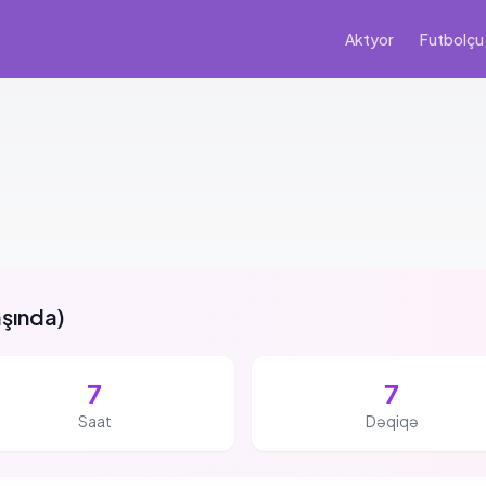
Aktyor
Futbolçu
aşında
)
7
7
Saat
Dəqiqə