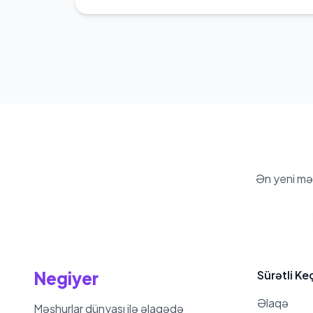
Ən yeni mə
Negiyer
Sürətli Ke
Əlaqə
Məşhurlar dünyası ilə əlaqədə