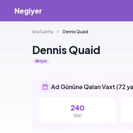
Negiyer
Ana Səhifə
Dennis
Quaid
Dennis
Quaid
Aktyor
Ad Gününə Qalan Vaxt
(
72 y
240
Gün