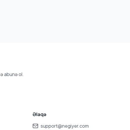
ə abunə ol.
Əlaqə
support@negiyer.com