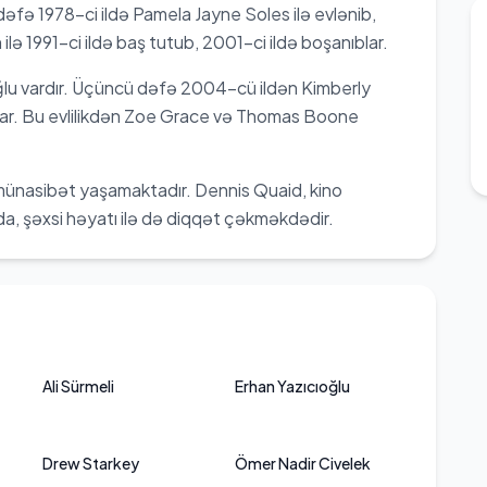
k dəfə 1978-ci ildə Pamela Jayne Soles ilə evlənib,
 ilə 1991-ci ildə baş tutub, 2001-ci ildə boşanıblar.
oğlu vardır. Üçüncü dəfə 2004-cü ildən Kimberly
blar. Bu evlilikdən Zoe Grace və Thomas Boone
 münasibət yaşamaktadır. Dennis Quaid, kino
da, şəxsi həyatı ilə də diqqət çəkməkdədir.
Ali Sürmeli
Erhan Yazıcıoğlu
Drew Starkey
Ömer Nadir Civelek