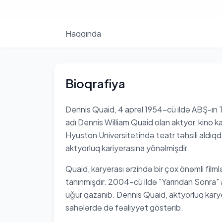
Haqqında
Bioqrafiya
Dennis Quaid, 4 aprel 1954-cü ildə ABŞ-ın
adı Dennis William Quaid olan aktyor, kino ka
Hyuston Universitetində teatr təhsili aldı
aktyorluq kariyerasına yönəlmişdir.
Quaid, karyerası ərzində bir çox önəmli filml
tanınmışdır. 2004-cü ildə "Yarından Sonra" a
uğur qazanıb. Dennis Quaid, aktyorluq karyer
sahələrdə də fəaliyyət göstərib.