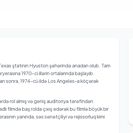
 Texas ştatının Hyuston şəhərində anadan olub. Tam
ryerasına 1970-ci illərin ortalarında başlayıb.
qdan sonra, 1974-cü ildə Los Angeles-a köçərək
ərdə rol almış və geniş auditoriya tərəfindən
dlı filmdə baş rolda çıxış edərək bu filmlə böyük bir
asının yanında, səs sənətçiliyi və rejissorluq kimi