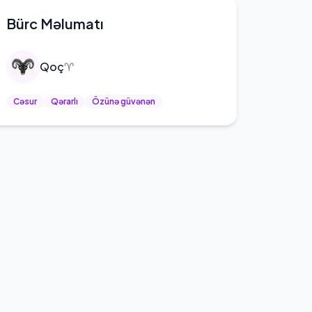
Bürc Məlumatı
Qoç
♈
Cəsur
Qərarlı
Özünə güvənən