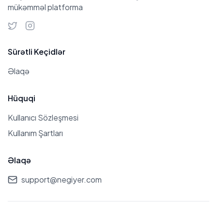
mükəmməl platforma
bacısı var. İkiz bənzərlikləri
səbəbindən bəzən bir-birlərinə
bənzədikləri bildirilir.
Sürətli Keçidlər
Əlaqə
Hüquqi
Kullanıcı Sözleşmesi
Kullanım Şartları
Əlaqə
support@negiyer.com