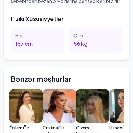
səbəbindən bəzən bir-birlərinə bənzədikləri bildirilir.
Fiziki Xüsusiyyətlər
Boy
Çəki
167
cm
56
kg
Bənzər məşhurlar
Özlem Öz
Cristina Elif
Gizem
Hande Ünal