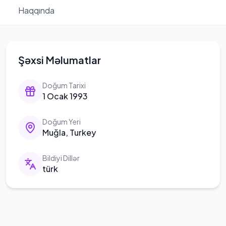
Haqqında
Şəxsi Məlumatlar
Doğum Tarixi
1 Ocak 1993
Doğum Yeri
Muğla, Turkey
Bildiyi Dillər
türk