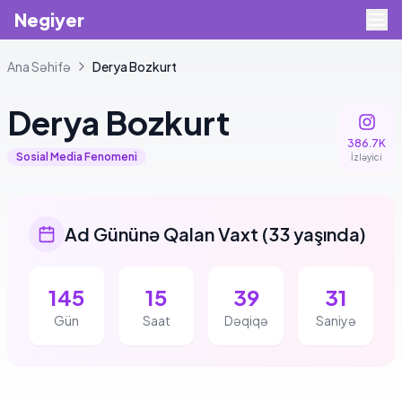
Negiyer
Ana Səhifə
Derya
Bozkurt
Derya
Bozkurt
386.7K
Sosial Media Fenomeni
İzləyici
Ad Gününə Qalan Vaxt
(
33 yaşında
)
145
15
39
30
Gün
Saat
Dəqiqə
Saniyə