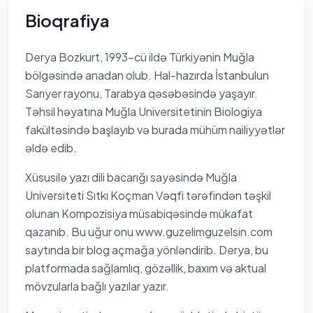
Bioqrafiya
Derya Bozkurt, 1993-cü ildə Türkiyənin Muğla
bölgəsində anadan olub. Hal-hazırda İstanbulun
Sarıyer rayonu, Tarabya qəsəbəsində yaşayır.
Təhsil həyatına Muğla Universitetinin Biologiya
fakültəsində başlayıb və burada mühüm nailiyyətlər
əldə edib.
Xüsusilə yazı dili bacarığı sayəsində Muğla
Universiteti Sıtkı Koçman Vəqfi tərəfindən təşkil
olunan Kompozisiya müsabiqəsində mükafat
qazanıb. Bu uğur onu www.guzelimguzelsin.com
saytında bir blog açmağa yönləndirib. Derya, bu
platformada sağlamlıq, gözəllik, baxım və aktual
mövzularla bağlı yazılar yazır.