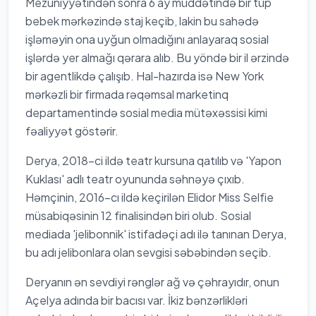
Mezuniyyətindən sonra 6 ay müddətində bir tüp
bebek mərkəzində staj keçib, lakin bu sahədə
işləməyin ona uyğun olmadığını anlayaraq sosial
işlərdə yer almağı qərara alıb. Bu yöndə bir il ərzində
bir agentlikdə çalışıb. Hal-hazırda isə New York
mərkəzli bir firmada rəqəmsal marketinq
departamentində sosial media mütəxəssisi kimi
fəaliyyət göstərir.
Derya, 2018-ci ildə teatr kursuna qatılıb və 'Yapon
Kuklası' adlı teatr oyununda səhnəyə çıxıb.
Həmçinin, 2016-cı ildə keçirilən Elidor Miss Selfie
müsabiqəsinin 12 finalisindən biri olub. Sosial
mediada 'jelibonnik' istifadəçi adı ilə tanınan Derya,
bu adı jelibonlara olan sevgisi səbəbindən seçib.
Deryanın ən sevdiyi rənglər ağ və çəhrayıdır, onun
Açelya adında bir bacısı var. İkiz bənzərlikləri