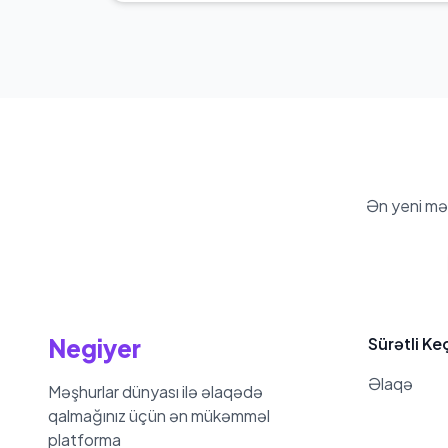
Diana Kazakova-nin çəkisi 65 kg
Ən yeni mə
Negiyer
Sürətli Ke
Əlaqə
Məşhurlar dünyası ilə əlaqədə
qalmağınız üçün ən mükəmməl
platforma