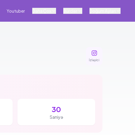
Youtuber
Daha Çox
Bürclər
Doğum Ayları
İzləyici
30
Saniyə