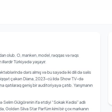
dan olub. O, manken, model, rəqqas və rəqs
 illərdir Türkiyədə yaşayır.
ktəblərində dərs almış və bu sayədə iki dili də səlis
ilə diqqət çəkən Diana, 2023-cü ildə Show TV-də
na qatılaraq geniş bir auditoriyaya çatıb. Yarışmanın
ə Selim Gülgörenin ifa etdiyi “Sokak Kedisi” adlı
da, Golden Silva Star Parfüm kimi bir çox markanın