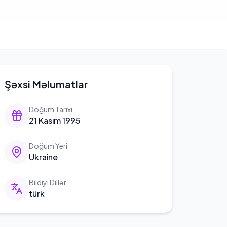
Şəxsi Məlumatlar
Doğum Tarixi
21 Kasım 1995
Doğum Yeri
Ukraine
Bildiyi Dillər
türk