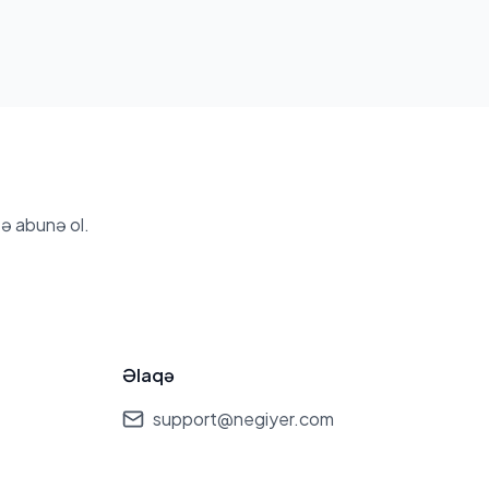
ə abunə ol.
Əlaqə
support@negiyer.com