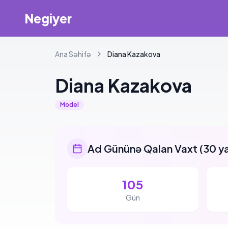
Negiyer
Ana Səhifə
Diana
Kazakova
Diana
Kazakova
Model
Ad Gününə Qalan Vaxt
(
30 y
105
Gün