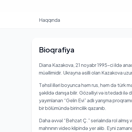
Haqqında
Bioqrafiya
Diana Kazakova, 21 noyabr 1995-ci ildə ana
müəllimidir. Ukrayna əsilli olan Kazakova uzun
Təhsil illəri boyunca həm rus, həm də türk mə
şəkildə danışa bilir. Gözəlliyi və istedadı 
yayımlanan “Gelin Evi” adlı yarışma proqramı
bir bölümündə birincilik qazanıb.
Daha əvvəl “Behzat Ç.” serialında rol almış v
mahnının video klipində yer alıb. Eyni zaman