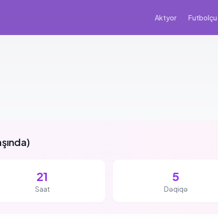
Aktyor
Futbolçu
aşında
)
21
5
Saat
Dəqiqə