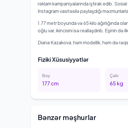
reklam kampaniyalarında iştirak edib. Sosia
Instagram vasitəsilə paylaşdığı məzmunlarl
1.77 metr boyunda və 65 kilo ağırlığında olan
oğlu var, ikincisini isə reallaşdırıb. Eşinin də 
Diana Kazakova, həm modellik, həm də rəqs m
Fiziki Xüsusiyyətlər
Boy
Çəki
177
cm
65
kg
Bənzər məşhurlar