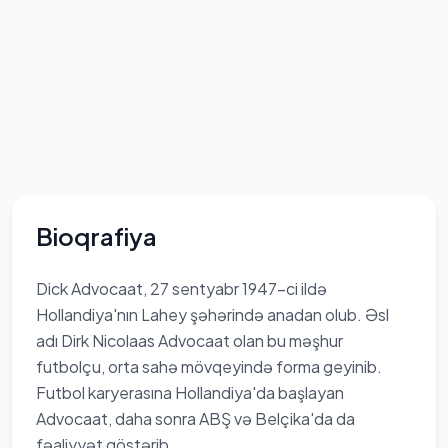
Bioqrafiya
Dick Advocaat, 27 sentyabr 1947-ci ildə
Hollandiya'nın Lahey şəhərində anadan olub. Əsl
adı Dirk Nicolaas Advocaat olan bu məşhur
futbolçu, orta sahə mövqeyində forma geyinib.
Futbol karyerasına Hollandiya'da başlayan
Advocaat, daha sonra ABŞ və Belçika'da da
fəaliyyət göstərib.