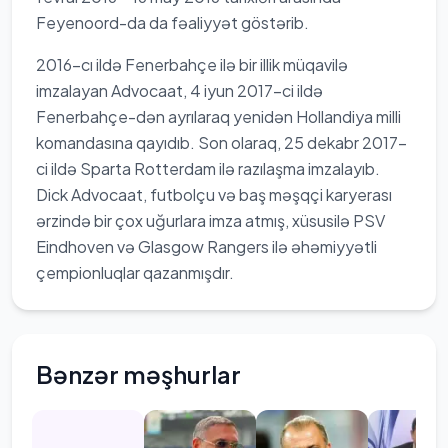
Feyenoord-da da fəaliyyət göstərib.
2016-cı ildə Fenerbahçe ilə bir illik müqavilə
imzalayan Advocaat, 4 iyun 2017-ci ildə
Fenerbahçe-dən ayrılaraq yenidən Hollandiya milli
komandasına qayıdıb. Son olaraq, 25 dekabr 2017-
ci ildə Sparta Rotterdam ilə razılaşma imzalayıb.
Dick Advocaat, futbolçu və baş məşqçi karyerası
ərzində bir çox uğurlara imza atmış, xüsusilə PSV
Eindhoven və Glasgow Rangers ilə əhəmiyyətli
çempionluqlar qazanmışdır.
Bənzər məşhurlar