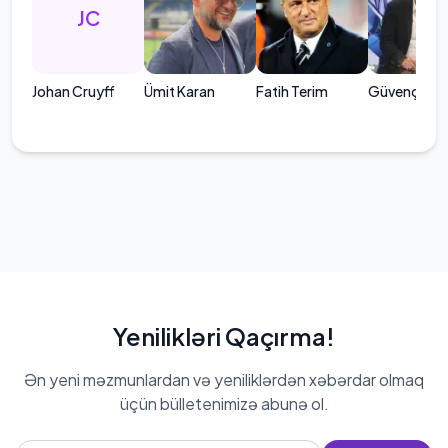
JC
Johan Cruyff
Ümit Karan
Fatih Terim
Güvenç Kurt
Yenilikləri Qaçırma!
Ən yeni məzmunlardan və yeniliklərdən xəbərdar olmaq
üçün bülletenimizə abunə ol.