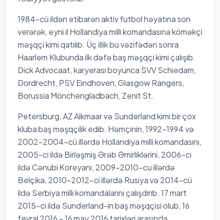
1984-cü ildən etibarən aktiv futbol həyatına son
verərək, eyni il Hollandiya milli komandasına köməkçi
məşqçi kimi qatılıb. Üç illik bu vəzifədən sonra
Haarlem Klubunda ilk dəfə baş məşqçi kimi çalışıb.
Dick Advocaat, karyerası boyunca SVV Schiedam,
Dordrecht, PSV Eindhoven, Glasgow Rangers,
Borussia Mönchengladbach, Zenit St.
Petersburg, AZ Alkmaar və Sunderland kimi bir çox
kluba baş məşqçilik edib. Həmçinin, 1992-1994 və
2002-2004-cü illərdə Hollandiya milli komandasını,
2005-ci ildə Birləşmiş Ərəb Əmirliklərini, 2006-cı
ildə Cənubi Koreyanı, 2009-2010-cu illərdə
Belçika, 2010-2012-ci illərdə Rusiya və 2014-cü
ildə Serbiya milli komandalarını çalışdırıb. 17 mart
2015-ci ildə Sunderland-in baş məşqçisi olub, 16
fevral 2016 – 16 may 2016 tarixləri arasında