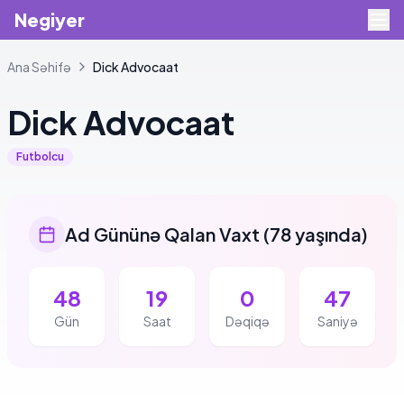
Negiyer
Ana Səhifə
Dick
Advocaat
Dick
Advocaat
Futbolcu
Ad Gününə Qalan Vaxt
(
78 yaşında
)
48
19
0
47
Gün
Saat
Dəqiqə
Saniyə