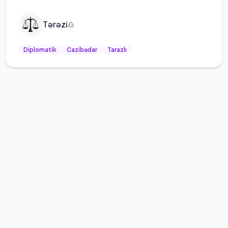
Tərəzi
♎
Diplomatik
Cazibədar
Tarazlı