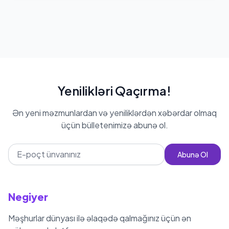
Yenilikləri Qaçırma!
Ən yeni məzmunlardan və yeniliklərdən xəbərdar olmaq
üçün bülletenimizə abunə ol.
Abunə Ol
Negiyer
Məşhurlar dünyası ilə əlaqədə qalmağınız üçün ən