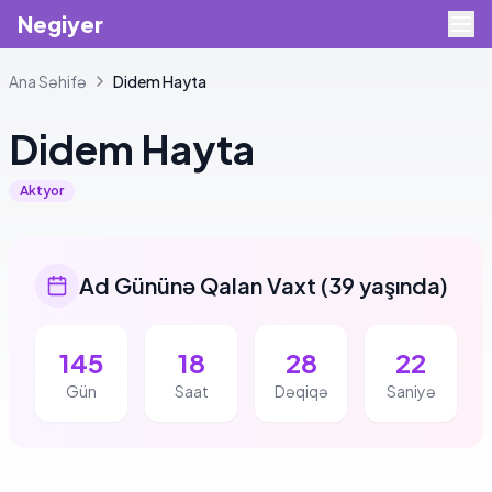
Negiyer
Ana Səhifə
Didem
Hayta
Didem
Hayta
Aktyor
Ad Gününə Qalan Vaxt
(
39 yaşında
)
145
18
28
22
Gün
Saat
Dəqiqə
Saniyə