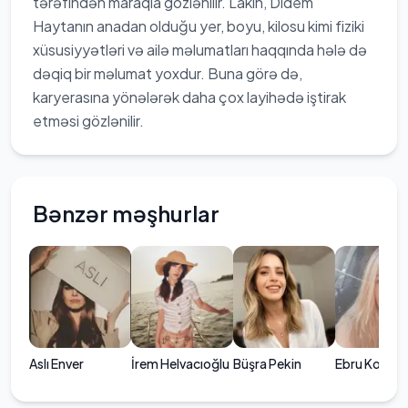
tərəfindən maraqla gözlənilir. Lakin, Didem
Haytanın anadan olduğu yer, boyu, kilosu kimi fiziki
xüsusiyyətləri və ailə məlumatları haqqında hələ də
dəqiq bir məlumat yoxdur. Buna görə də,
karyerasına yönələrək daha çox layihədə iştirak
etməsi gözlənilir.
Bənzər məşhurlar
Aslı Enver
İrem Helvacıoğlu
Büşra Pekin
Ebru Kocaa