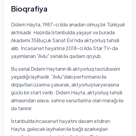
Bioqrafiya
Didem Hayta, 1987-ci ildə anadan olmuş bir Türkiyəli
aktrisadır. Hazırda İstanbulda yaşayır və burada
Akademi 35Buçuk Sanat Evi'ndə aktyorluq təhsili
alıb. İncəsənət həyatına 2018-ci ildə Star TV-də
yayımlanan "Avlu" serialı ilə qədəm qoyub.
Bu serial Didem Haytanın ilk aktyorluq təcrübəsini
yaşadığı layihədir. "Avlu"dakı performansı ilə
diqqətləri üzərinə çəkərək, aktyorluq karyerasına
güclü bir start verib. Didem Hayta, aktyorluq təhsili
almasından əlavə, səhnə sənətlərinə olan marağı ilə
də tanınır.
İstanbulda incəsənət həyatını davam etdirən
Hayta, gələcək layihələri ilə bağlı azarkeşləri