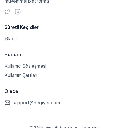
mükəmməl platforma
Sürətli Keçidlər
Əlaqə
Hüquqi
Kullanıcı Sözleşmesi
Kullanım Şartları
Əlaqə
support@negiyer.com
2026 Negiyer Bütün hüquqlar qorunur.