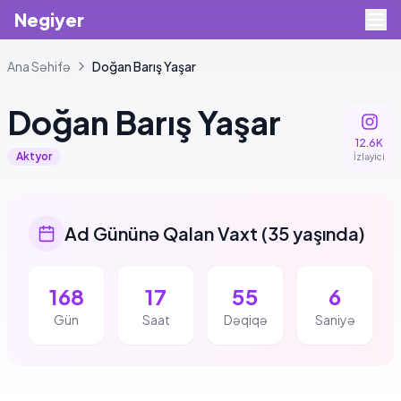
Negiyer
Ana Səhifə
Doğan
Barış Yaşar
Doğan
Barış Yaşar
12.6K
Aktyor
İzləyici
Ad Gününə Qalan Vaxt
(
35 yaşında
)
168
17
55
6
Gün
Saat
Dəqiqə
Saniyə