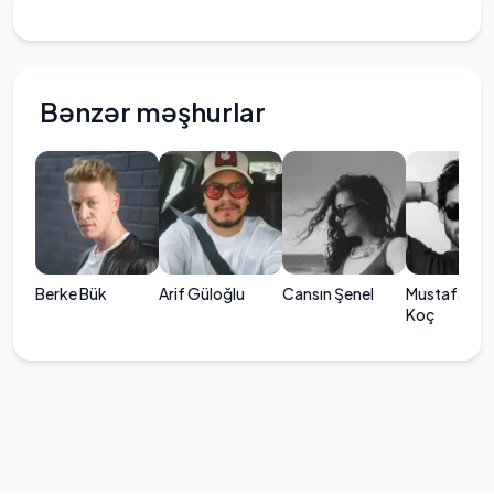
Bənzər məşhurlar
Berke Bük
Arif Güloğlu
Cansın Şenel
Mustafa Mer
Koç