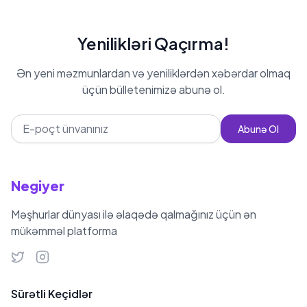
Yenilikləri Qaçırma!
Ən yeni məzmunlardan və yeniliklərdən xəbərdar olmaq
üçün bülletenimizə abunə ol.
Abunə Ol
Negiyer
Məşhurlar dünyası ilə əlaqədə qalmağınız üçün ən
mükəmməl platforma
Sürətli Keçidlər