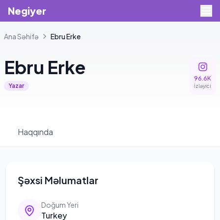
Negiyer
Ana Səhifə
Ebru
Erke
Ebru
Erke
96.6K
Yazar
İzləyici
Haqqında
Şəxsi Məlumatlar
Doğum Yeri
Turkey