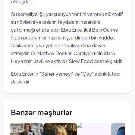
olmuşdur.
Su someliyeliği, yaxşı suyun tərifini verərək müxtəlif
su növlərini və onların faydalarını insanlara
çatdırmağı əhatə edir. Ebru Erke, iki il Bein Gurme
üçün proqramlar hazırlamış, ardından bir müddət
fasilə vermiş və yenidən fəaliyyətinə davam
etmişdir. O, Mətbəx Dostları Cəmiyyətinin İdarə
Heyətinin üzvü və aktiv bir Slow Food dəstəkçisidir.
Ebru Erkenin "Səhər yeməyi" və "Çay" adlı iki kitabı
da vardır.
Bənzər məşhurlar