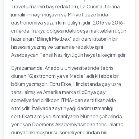
Travel jurnalının baş redaktoru, La Cucina Italiana
jurnalının nəşr müşaviri və Milliyet qəzetində
qastronomiya yazarı kimi çalışmışdır. 2015 və 2016-
cı illərdə Trakya bölgəsindəki peşə məktəbləri üçün
hazırlanan "Bilinçli Mətbəx" adlı dərs kitabının bir
hissəsini yazmış və tamamilə redaktə işini
Azərbaycan Təhsil Nazirliyi üçün həyata keçirmişdir.
Eyni zamanda, Anadolu Universitetində tədris
olunan "Qastronomiya və Media" adlı kitabda bir
bölüm yazmışdır. Ebru Erke, Hindistanda çay üzrə
təhsil almış və Amerika mərkəzli dünya çay
someliyerləri birlikdən ITMA-dan sertifikat əldə
etmişdir. İtaliyada zeytinyağı dadım uzmanlığı
sertifikatı almış və Almaniyanın Münhen şəhərində
yerləşən Doemens Akademiyasından təhsil alaraq
dünyadakı məşhur su someliyerlərindən biri