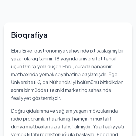
Bioqrafiya
Ebru Erke, qastronomiya sahəsində ixtisaslaşmış bir
yazar olaraq tanınır. 18 yaşında universitet təhsili
üçün İzmirə yola düşən Ebru, burada nənəsinin
mətbəxində yemək səyahətinə başlamışdır. Ege
Universiteti Qida Mühəndisliyi bölümünü bitirdikdən
sonra bir müddət texniki marketinq sahəsində
fəaliyyət göstərmişdir.
Doğru qidalanma və sağlam yaşam mövzularında
radio proqramları hazırlamış, həmçinin müxtəlif
dünya mətbəxləri üzrə təhsil almışdır. Yazı fəaliyyəti
yemək kitabı redaktorluğu ilə başlayıb, Food and