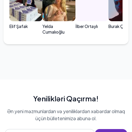
Elif Şafak
Yelda
İlber Ortaylı
Burak Çakır
Cumalıoğlu
Yenilikləri Qaçırma!
Ən yeni məzmunlardan və yeniliklərdən xəbərdar olmaq
üçün bülletenimizə abunə ol.