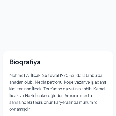
Bioqrafiya
Məhmet Ali İlıcak, 26 fevral 1970-ci ildə İstanbulda
anadan olub. Media patronu, köşe yazar və iş adamı
kimi tanınan İlıcak, Tercüman qəzetinin sahibi Kemal
İlıcak və Nazlı İlıcakın oğludur. Ailəsinin media
sahəsindəki təsiri, onun karyerasında mühüm rol
oynamışdır.