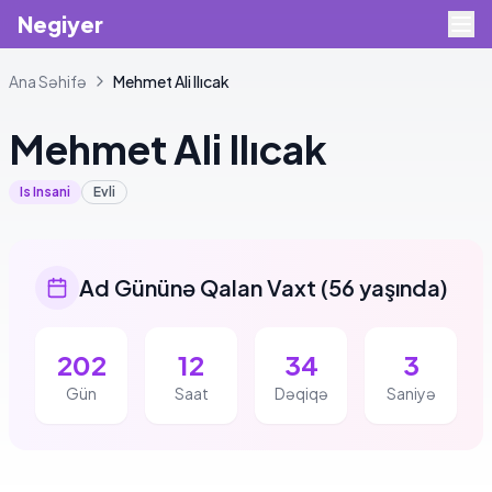
Negiyer
Ana Səhifə
Mehmet
Ali Ilıcak
Mehmet
Ali Ilıcak
Is Insani
Evli
Ad Gününə Qalan Vaxt
(
56 yaşında
)
202
12
34
3
Gün
Saat
Dəqiqə
Saniyə