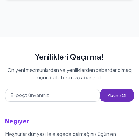
Yenilikləri Qaçırma!
Ən yeni məzmunlardan və yeniliklərdən xəbərdar olmaq
üçün bülletenimizə abunə ol.
Abunə Ol
Negiyer
Məşhurlar dünyası ilə əlaqədə qalmağınız üçün ən