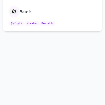
Balıq
♓
Şəfqətli
Kreativ
Empatik