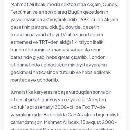
Məhmet Ali İlıcak, media sektorunda Akşam, Güneş,
Tercüman və ən son olaraq Bugün qəzetlərinin
yaradılmasında aktiv iştirak edib. 1997-ci ildə Akşam
qəzetinin patronu olduğu dövrdə, qəzetin
oxucularına vaad etdiyi TV cihazlarını təqdim
etməməsi və TRT-dən aldığı 1.4 trilyon lirəlik
bandrol ödənişini etməməsi səbəbi ilə onun
barəsində gıyabi həbs qərarı çıxarılıb. London
istiqamətində uçmaq üçün mindiyi təyyarənin
gecikməsi nəticəsində tutulub və həbs edilərək
məntəqəyə göndərilib.
Jurnalistika karyerasını başa vurduqdan sonra bir
istehsal şirkəti qurmuş və öz yazdığı “Ateşten
Koltuk” adlı ssenariyi 2008-ci ildə Fox TV-də
yayımlanmışdır. Bu serialda Can Ataklı da bir jurnalisti
canlandırmışdır. Məhmet Ali İlıcak, 15 avqust 2000-
ci ildə müğənni Meyra ilə evlənmiş və bu evlilikdən