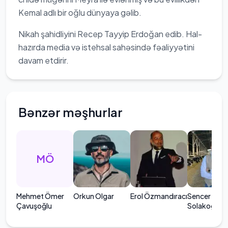
Kemal adlı bir oğlu dünyaya gəlib.
Nikah şahidliyini Recep Tayyip Erdoğan edib. Hal-
hazırda media və istehsal sahəsində fəaliyyətini
davam etdirir.
Bənzər məşhurlar
MÖ
Mehmet Ömer
Orkun Olgar
Erol Özmandıracı
Sencer
Çavuşoğlu
Solakoğlu