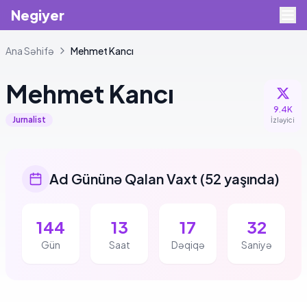
Negiyer
Ana Səhifə
Mehmet
Kancı
Mehmet
Kancı
9.4K
Jurnalist
İzləyici
Ad Gününə Qalan Vaxt
(
52 yaşında
)
144
13
17
32
Gün
Saat
Dəqiqə
Saniyə