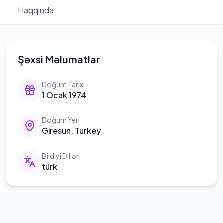
Haqqında
Şəxsi Məlumatlar
Doğum Tarixi
1 Ocak 1974
Doğum Yeri
Giresun, Turkey
Bildiyi Dillər
türk