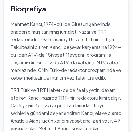
Bioqrafiya
Mehmet Kancı, 1974-cü ildə Giresun şəhərində
anadan olmuş tanınmış jurnalist, yazar və TRT
redaktorudur. Galatasaray Universitetinin İletişim
Fakültəsini bitirən Kancı, peşəkar karyerasına 1994-
cü ildən ATV-də “Siyasət Meydanı” proqramı ilə
başlamışdır. Bu dövrdə ATV-də xəbərçi, NTV xəbər
mərkəzində, CNN Türk-də redaktor proqramında və
xəbər mərkəzində mühüm vəzifələr icra edib.
TRT Türk və TRT Haber-də də fəaliyyətini davam
etdirən Kancı, hazırda TRT-nin redaktoru kimi çalışır.
Canlı yayım televiziya proqramlarında etdiyi
şərhlərlə gündəmi dəyərləndirən Kancı, əlavə olaraq
Anadolu Ajansı üçün xarici siyasət analizləri yazır. 49
yaşında olan Mehmet Kancı, sosial media