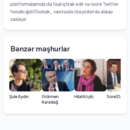
platformalarında da fəal iştirak edir və rəsmi Twitter
hesabı @601sokak_ vasitəsilə izləyiciləri ilə əlaqə
saxlayır.
Bənzər məşhurlar
Şule Aydın
Gökmen
Hilal Köylü
Sorel Dağıst
Karadağ