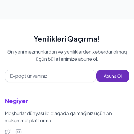
Yenilikləri Qaçırma!
Ən yeni məzmunlardan və yeniliklərdən xəbərdar olmaq
üçün bülletenimizə abunə ol.
Abunə Ol
Negiyer
Məşhurlar dünyası ilə əlaqədə qalmağınız üçün ən
mükəmməl platforma