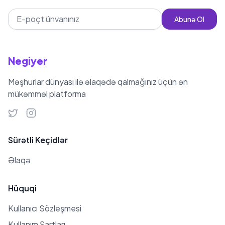
vəziyyətə komik bir şəkildə cavab
Abunə Ol
verib. Testo 26 yaşındadır və
subaydır. Şəxsi həyatı haqqında
çoxlu məlumat paylaşmır, amma
Negiyer
2023-cü ildə sevgilisi ilə çəkdiyi bəzi
Məşhurlar dünyası ilə əlaqədə qalmağınız üçün ən
videolar mövcuddur. Sevgilisinin kim
mükəmməl platforma
olduğu barədə dəqiq məlumat
yoxdur. Testo Taylan, Fenerbahçe
tərəfdarıdır və idman karyerasına
Sürətli Keçidlər
powerlifter olaraq başlayıb.
Əyləncəli şəxsiyyəti və idman
Əlaqə
sahəsindəki bilikləri ilə gənclər
arasında populyar bir fiqur halına
Hüquqi
gəlib.
Kullanıcı Sözleşmesi
Kullanım Şartları