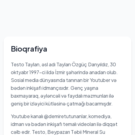
Bioqrafiya
Testo Taylan, əsl adı Taylan Özgüç Danyıldız, 30
oktyabr 1997-ci ildə İzmir şəhərində anadan olub.
Sosial media dünyasında tanınan bir Youtuber və
bədən inkişafı idmançısıdır. Genç yaşına
baxmayaraq, əyləncəli və faydalı məzmunları ilə
geniş bir izləyici kütləsinə çatmağı bacarmışdır.
Youtube kanalı @demiretutunanlar, komediya,
idman və bədən inkişafı temalı videoları ilə diqqət
cəlb edir. Testo, Beypazarı Təbii Mineral Su