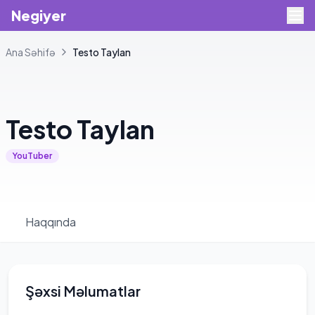
Negiyer
Ana Səhifə
Testo
Taylan
+
2
Testo
Taylan
YouTuber
Haqqında
Şəxsi Məlumatlar