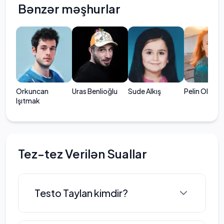
Bənzər məşhurlar
Orkuncan
Uras Benlioğlu
Sude Alkış
Pelin Olgun
Işıtmak
Tez-tez Verilən Suallar
Testo Taylan kimdir?