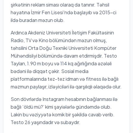
şirkətinin reklam siması olaraq da tanınır. Təhsil
həyatına İzmir Fen Lisesi'ndə başlayıb və 2015-ci
ildə buradan məzun olub.
Ardınca Akdeniz Universiteti İletişim Fakültəsinin
Radio, TV və Kino bölümündən məzun olmuş,
təhsilini Orta Doğu Texniki Universiteti Kompüter
Mühəndisliyi bölümündə davam etdirmişdir. Testo
Taylan, 1.90 m boyu və 114 kq ağırlığında əzələli
bədəni ilə diqqət çəkir. Sosial media
platformalarında tez-tez idman və fitness ilə bağlı
məzmun paylaşır, izləyiciləri ilə qarşılıqlı əlaqədə olur.
Son dövrlərdə Instagram hesabının bağlanması ilə
bağlı ‘öldü mü?’ kimi şayiələrlə gündəmdə olub.
Lakin bu vəziyyətə komik bir şəkildə cavab verib.
Testo 26 yaşındadır və subaydır.