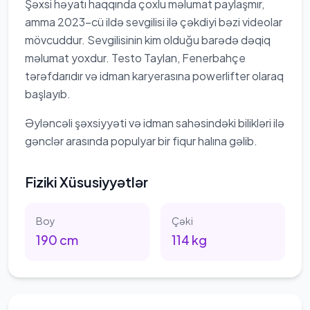
Şəxsi həyatı haqqında çoxlu məlumat paylaşmır,
amma 2023-cü ildə sevgilisi ilə çəkdiyi bəzi videolar
mövcuddur. Sevgilisinin kim olduğu barədə dəqiq
məlumat yoxdur. Testo Taylan, Fenerbahçe
tərəfdarıdır və idman karyerasına powerlifter olaraq
başlayıb.
Əyləncəli şəxsiyyəti və idman sahəsindəki bilikləri ilə
gənclər arasında populyar bir fiqur halına gəlib.
Fiziki Xüsusiyyətlər
Boy
Çəki
190
cm
114
kg