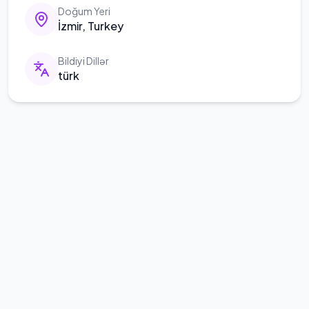
Doğum Yeri
İzmir, Turkey
Bildiyi Dillər
türk