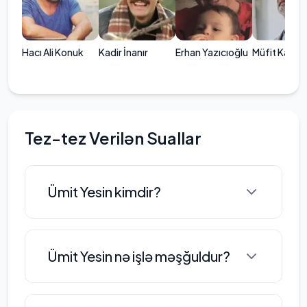
Hacı Ali Konuk
Kadir İnanır
Erhan Yazıcıoğlu
Müfit Kayac
Tez-tez Verilən Suallar
Ümit Yesin kimdir?
Ümit Yesin, 28 yanvar 1954-cü il
Ümit Yesin nə işlə məşğuldur?
tarixində Ankarada anadan olub.
1964-cü ildən etibarən ailəsi ilə
birlikdə İstanbul şəhərinə köçüb və