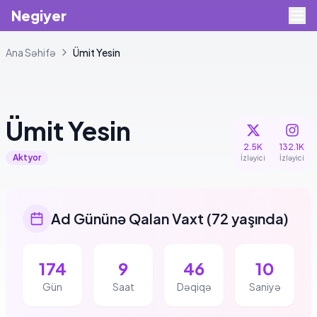
Negiyer
Ana Səhifə
Ümit
Yesin
Ümit
Yesin
2.5K
132.1K
Aktyor
İzləyici
İzləyici
Ad Gününə Qalan Vaxt
(
72 yaşında
)
174
9
46
9
Gün
Saat
Dəqiqə
Saniyə