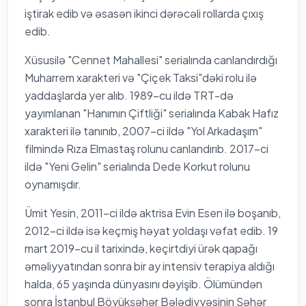
iştirak edib və əsasən ikinci dərəcəli rollarda çıxış
edib.
Xüsusilə "Cennet Mahallesi" serialında canlandırdığı
Muharrem xarakteri və "Çiçek Taksi"dəki rolu ilə
yaddaşlarda yer alıb. 1989-cu ildə TRT-də
yayımlanan "Hanımın Çiftliği" serialında Kabak Hafız
xarakteri ilə tanınıb, 2007-ci ildə "Yol Arkadaşım"
filmində Rıza Elmastaş rolunu canlandırıb. 2017-ci
ildə "Yeni Gelin" serialında Dede Korkut rolunu
oynamışdır.
Ümit Yesin, 2011-ci ildə aktrisa Evin Esen ilə boşanıb,
2012-ci ildə isə keçmiş həyat yoldaşı vəfat edib. 19
mart 2019-cu il tarixində, keçirtdiyi ürək qapağı
əməliyyatından sonra bir ay intensiv terapiya aldığı
halda, 65 yaşında dünyasını dəyişib. Ölümündən
sonra İstanbul Böyükşəhər Bələdiyyəsinin Şəhər