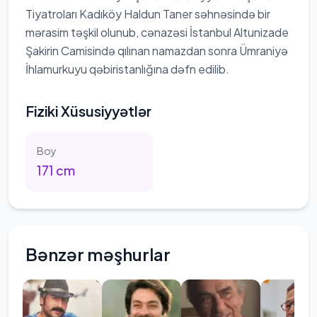
Tiyatroları Kadıköy Haldun Taner səhnəsində bir
mərasim təşkil olunub, cənazəsi İstanbul Altunizade
Şakirin Camisində qılınan namazdan sonra Ümraniyə
İhlamurkuyu qəbiristanlığına dəfn edilib.
Fiziki Xüsusiyyətlər
Boy
171
cm
Bənzər məşhurlar