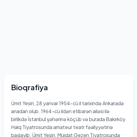
Bioqrafiya
Ümit Yesin, 28 yanvar 1954-cü il tarixində Ankarada
anadan olub. 1964-cü ildən etibarən ailəsi ilə
birlikdə İstanbul şəhərinə köçüb və burada Bakırköy
Halq Tiyatrosunda amateur teatr fəaliyyətinə
başlayıb. Ümit Yesin, Müjdat Gezen Tiyatrosunda