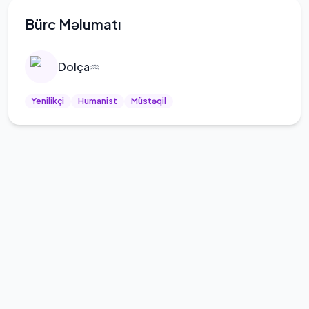
Bürc Məlumatı
Dolça
♒
Yenilikçi
Humanist
Müstəqil