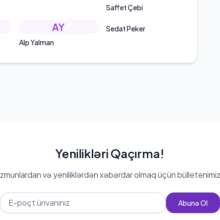
Saffet Çebi
AY
Sedat Peker
Alp Yalman
Yenilikləri Qaçırma!
zmunlardan və yeniliklərdən xəbərdar olmaq üçün bülletenimiz
Abunə Ol