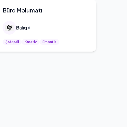
Bürc Məlumatı
Balıq
♓
Şəfqətli
Kreativ
Empatik