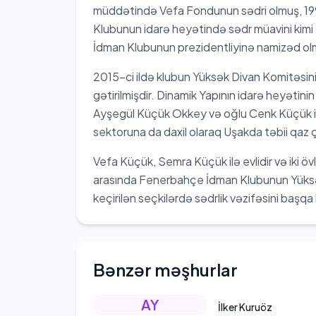
müddətində Vefa Fondunun sədri olmuş, 199
Klubunun idarə heyətində sədr müavini kimi
İdman Klubunun prezidentliyinə namizəd olmu
2015-ci ildə klubun Yüksək Divan Komitəsini
gətirilmişdir. Dinamik Yapının idarə heyətini
Ayşegül Küçük Okkey və oğlu Cenk Küçük ilə b
sektoruna da daxil olaraq Uşakda təbii qaz ç
Vefa Küçük, Semra Küçük ilə evlidir və iki övla
arasında Fenerbahçe İdman Klubunun Yüksə
keçirilən seçkilərdə sədrlik vəzifəsini başqa
Bənzər məşhurlar
AY
İlker Kuruöz