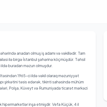
əhərində anadan olmuş iş adamı və vəkillədir. Tam
ləsi ilə birgə İstanbul şəhərinə köçmüşdür. Təhsil
i ildə buradan məzun olmuşdur.
ltəsindən 1965-ci ildə vəkil olaraq məzuniyyət
pı şirkətini təsis edərək, tikinti sahəsində mühüm
ihələri, Polşa, Küveyt və Rumuniyada ticarət mərkəzi
hipermarketlər inşa etmişdir. Vefa Küçük, 4 il