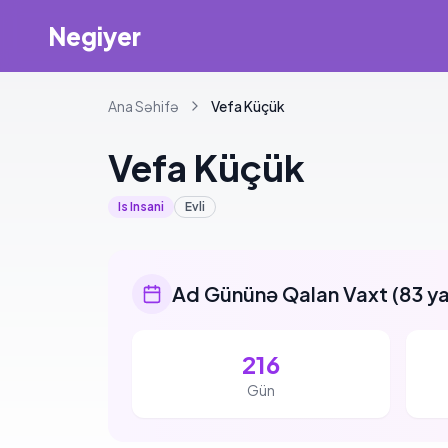
Negiyer
Ana Səhifə
Vefa
Küçük
Vefa
Küçük
Is Insani
Evli
Ad Gününə Qalan Vaxt
(
83 y
216
Gün