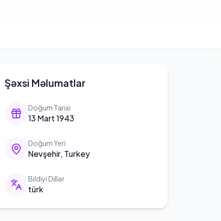
Şəxsi Məlumatlar
Doğum Tarixi
13 Mart 1943
Doğum Yeri
Nevşehir, Turkey
Bildiyi Dillər
türk