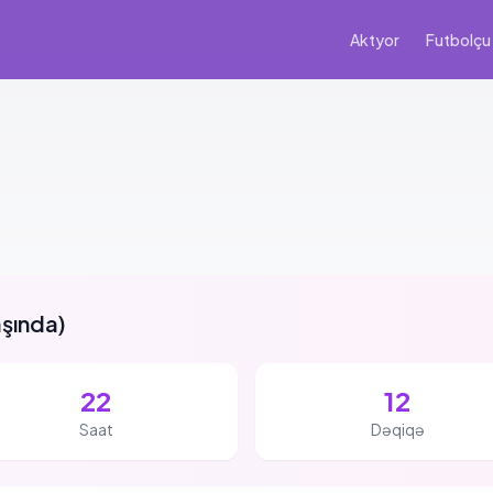
Aktyor
Futbolçu
aşında
)
22
12
Saat
Dəqiqə