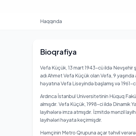
Haqqında
Bioqrafiya
Vefa Küçük, 13 mart 1943-cü ildə Nevşehir ş
adı Ahmet Vefa Küçük olan Vefa, 9 yaşında ai
həyatına Vefa Liseyində başlamış və 1961-c
Ardınca İstanbul Universitetinin Hüquq Fakü
almışdır. Vefa Küçük, 1998-ci ildə Dinamik Ya
layihələrə imza atmışdır. İzmitdə mənzil lay
layihələri həyata keçirmişdir.
Həmçinin Metro Qrupuna açar təhvil verərək 