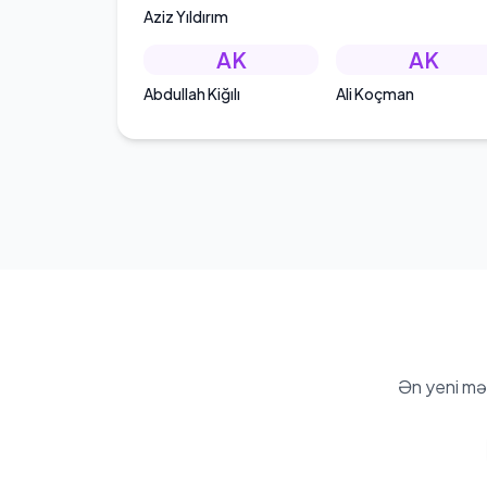
Aziz Yıldırım
AK
AK
Abdullah Kiğılı
Ali Koçman
Ən yeni mə