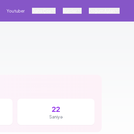
Youtuber
Daha Çox
Bürclər
Doğum Ayları
21
Saniyə