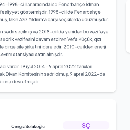
4-1998-ci illər arasında isə Fenerbahçe İdman
 fəaliyyət göstərmişdir. 1998-ci ildə Fenerbahçə
ş, lakin Aziz Yıldırım'a qarşı seçkilərdə uduzmüşdür.
n sədri seçilmiş və 2018-ci ildə yenidən bu vəzifəyə
n sədrlik vəzifəsini davam etdirən Vefa Küçük, qızı
irgə ailə şirkətini idarə edir. 2010-cu ildən enerji
evrim stansiyası satın almışdır.
dı vardır. 19 iyul 2014 - 9 aprel 2022 tarixləri
k Divan Komitəsinin sədri olmuş, 9 aprel 2022-də
 birinə devretmişdir.
SÇ
Cengiz Solakoğlu