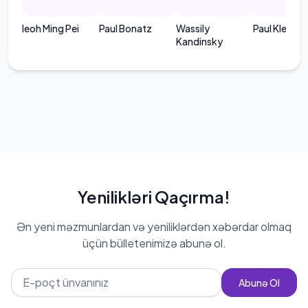
Ieoh Ming Pei
Paul Bonatz
Wassily
Paul Klee
Kandinsky
Yenilikləri Qaçırma!
Ən yeni məzmunlardan və yeniliklərdən xəbərdar olmaq
üçün bülletenimizə abunə ol.
Abunə Ol