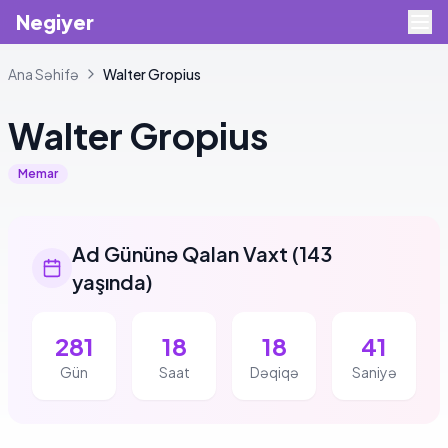
Negiyer
Ana Səhifə
Walter
Gropius
Walter
Gropius
Memar
Ad Gününə Qalan Vaxt
(
143
yaşında
)
281
18
18
41
Gün
Saat
Dəqiqə
Saniyə