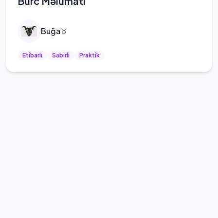
Bürc Məlumatı
Buğa
♉
Etibarlı
Səbirli
Praktik