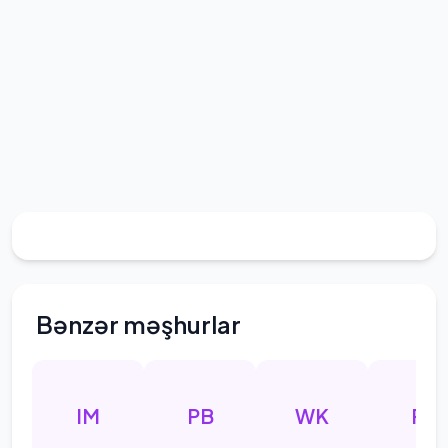
Bənzər məşhurlar
IM
PB
WK
PK