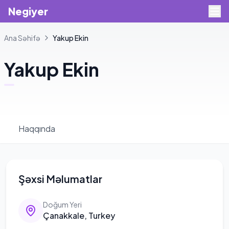
Negiyer
Ana Səhifə
Yakup
Ekin
Yakup
Ekin
Haqqında
Şəxsi Məlumatlar
Doğum Yeri
Çanakkale, Turkey