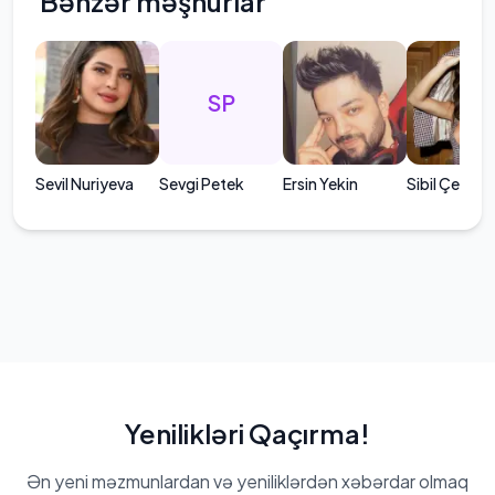
Bənzər məşhurlar
SP
Sevil Nuriyeva
Sevgi Petek
Ersin Yekin
Sibil Çetink
Yenilikləri Qaçırma!
Ən yeni məzmunlardan və yeniliklərdən xəbərdar olmaq