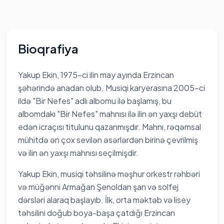
Bioqrafiya
Yakup Ekin, 1975-ci ilin may ayında Erzincan
şəhərində anadan olub. Musiqi karyerasına 2005-ci
ildə "Bir Nefes" adlı albomu ilə başlamış, bu
albomdakı "Bir Nefes" mahnısı ilə ilin ən yaxşı debüt
edən icraçısı titulunu qazanmışdır. Mahnı, rəqəmsal
mühitdə ən çox sevilən əsərlərdən birinə çevrilmiş
və ilin ən yaxşı mahnısı seçilmişdir.
Yakup Ekin, musiqi təhsilinə məşhur orkestr rəhbəri
və müğənni Armağan Şenoldan şan və solfej
dərsləri alaraq başlayıb. İlk, orta məktəb və lisey
təhsilini doğub boya-başa çatdığı Erzincan