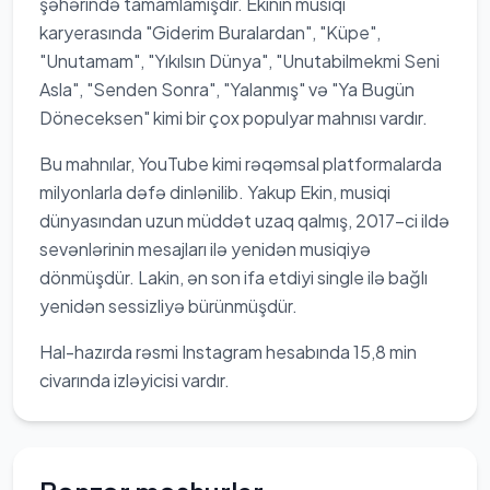
şəhərində tamamlamışdır. Ekinin musiqi
karyerasında "Giderim Buralardan", "Küpe",
"Unutamam", "Yıkılsın Dünya", "Unutabilmekmi Seni
Asla", "Senden Sonra", "Yalanmış" və "Ya Bugün
Döneceksen" kimi bir çox populyar mahnısı vardır.
Bu mahnılar, YouTube kimi rəqəmsal platformalarda
milyonlarla dəfə dinlənilib. Yakup Ekin, musiqi
dünyasından uzun müddət uzaq qalmış, 2017-ci ildə
sevənlərinin mesajları ilə yenidən musiqiyə
dönmüşdür. Lakin, ən son ifa etdiyi single ilə bağlı
yenidən sessizliyə bürünmüşdür.
Hal-hazırda rəsmi Instagram hesabında 15,8 min
civarında izləyicisi vardır.