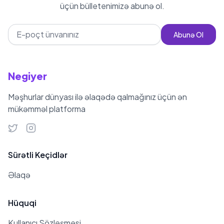
üçün bülletenimizə abunə ol.
Abunə Ol
Negiyer
Məşhurlar dünyası ilə əlaqədə qalmağınız üçün ən
mükəmməl platforma
Sürətli Keçidlər
Əlaqə
Hüquqi
Kullanıcı Sözleşmesi