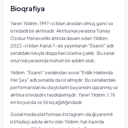
Bioqrafiya
Yaren Yıldırım, 1997-ci ildən anadan olmuş gənc və
istedadlı bir aktrisadır. Aktrisa karyerasına Tümay
Özokur Menecerliki altında davam edən Yıldırım,
2022-ci ildən Kanal 7-də yayımlanan "Esaret" adlı
serialdakı roluyla diqqətləri üzərinə çəkib. Bu serial
onun karyerasında mühüm bir addım olub.
Yıldırım, "Esaret" serialından əvvəl "Evlilik Hakkında
Her Şey" adlı serialda da rol almışdır. Bu seriallardakı
performansları ilə izləyicilərin bəyənisini qazanmış və
aktrisa istedadını təsdiqləmişdir. Yaren Yıldırım, 1.76
sm boyunda və 56 kq ağırlığındadır.
Sosial media platforması Instagram-da @yarennli
istifadəçi adı ilə aktiv olan Yıldırım, hal-hazırda