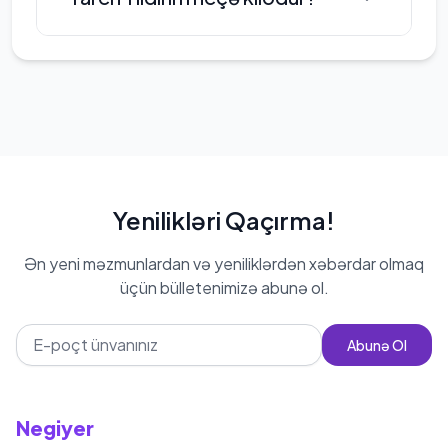
aktrisa karyerasında əhəmiyyətli bir
yer tutmuşdur və gələcəkdə daha
çox layihədə yer almağı hədəfləyir.
Yaren Yıldırım-nin çəkisi 56 kg
Yenilikləri Qaçırma!
Ən yeni məzmunlardan və yeniliklərdən xəbərdar olmaq
üçün bülletenimizə abunə ol.
Abunə Ol
Negiyer