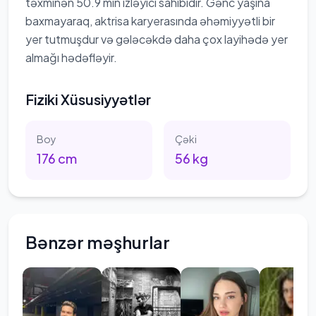
təxminən 50.9 min izləyici sahibidir. Gənc yaşına
baxmayaraq, aktrisa karyerasında əhəmiyyətli bir
yer tutmuşdur və gələcəkdə daha çox layihədə yer
almağı hədəfləyir.
Fiziki Xüsusiyyətlər
Boy
Çəki
176
cm
56
kg
Bənzər məşhurlar