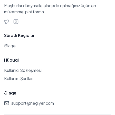
Məşhurlar dünyası ilə əlaqədə qalmağınız üçün ən
mükəmməl platforma
Sürətli Keçidlər
Əlaqə
Hüquqi
Kullanıcı Sözleşmesi
Kullanım Şartları
Əlaqə
support@negiyer.com