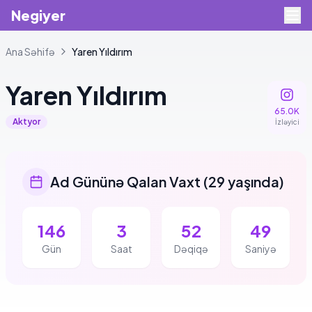
Negiyer
Ana Səhifə
Yaren
Yıldırım
Yaren
Yıldırım
65.0K
Aktyor
İzləyici
Ad Gününə Qalan Vaxt
(
29 yaşında
)
146
3
52
49
Gün
Saat
Dəqiqə
Saniyə